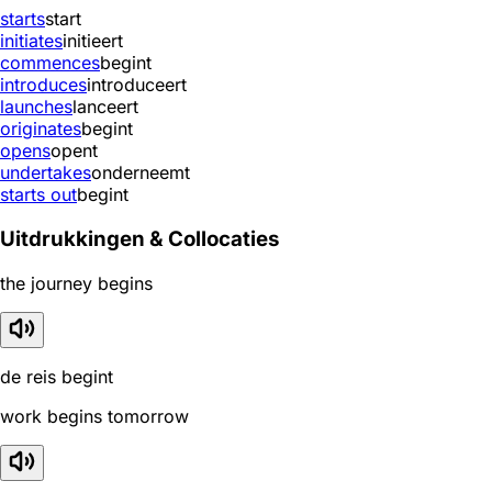
starts
start
initiates
initieert
commences
begint
introduces
introduceert
launches
lanceert
originates
begint
opens
opent
undertakes
onderneemt
starts out
begint
Uitdrukkingen & Collocaties
the journey begins
de reis begint
work begins tomorrow