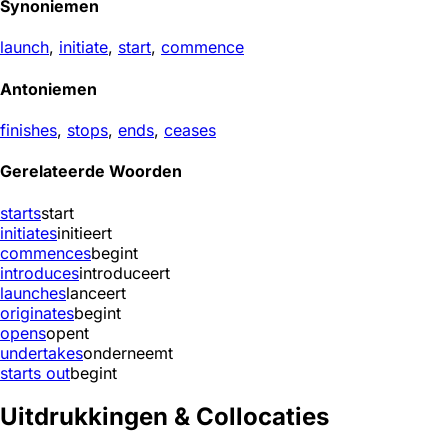
Synoniemen
launch
,
initiate
,
start
,
commence
Antoniemen
finishes
,
stops
,
ends
,
ceases
Gerelateerde Woorden
starts
start
initiates
initieert
commences
begint
introduces
introduceert
launches
lanceert
originates
begint
opens
opent
undertakes
onderneemt
starts out
begint
Uitdrukkingen & Collocaties