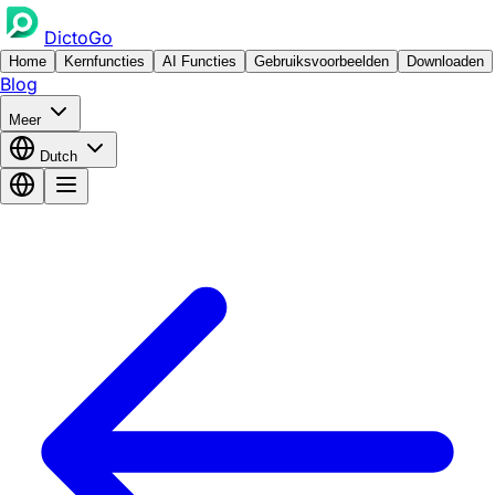
DictoGo
Home
Kernfuncties
AI Functies
Gebruiksvoorbeelden
Downloaden
Blog
Meer
Dutch