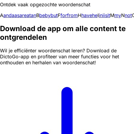
Ontdek vaak opgezochte woordenschat
A
and
a
as
are
at
an
B
be
by
but
F
for
from
H
have
he
I
in
i
is
it
M
my
N
not
Download de app om alle content te
ontgrendelen
Wil je efficiënter woordenschat leren? Download de
DictoGo-app en profiteer van meer functies voor het
onthouden en herhalen van woordenschat!