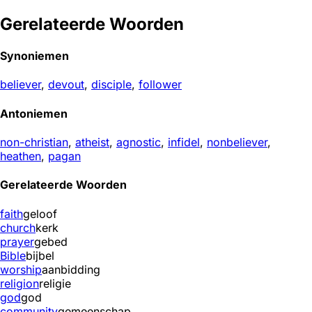
Gerelateerde Woorden
Synoniemen
believer
,
devout
,
disciple
,
follower
Antoniemen
non-christian
,
atheist
,
agnostic
,
infidel
,
nonbeliever
,
heathen
,
pagan
Gerelateerde Woorden
faith
geloof
church
kerk
prayer
gebed
Bible
bijbel
worship
aanbidding
religion
religie
god
god
community
gemeenschap