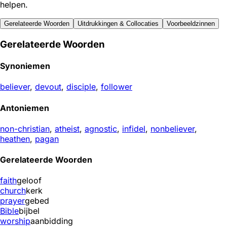
helpen.
Gerelateerde Woorden
Uitdrukkingen & Collocaties
Voorbeeldzinnen
Gerelateerde Woorden
Synoniemen
believer
,
devout
,
disciple
,
follower
Antoniemen
non-christian
,
atheist
,
agnostic
,
infidel
,
nonbeliever
,
heathen
,
pagan
Gerelateerde Woorden
faith
geloof
church
kerk
prayer
gebed
Bible
bijbel
worship
aanbidding