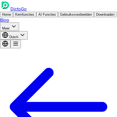
DictoGo
Home
Kernfuncties
AI Functies
Gebruiksvoorbeelden
Downloaden
Blog
Meer
Dutch