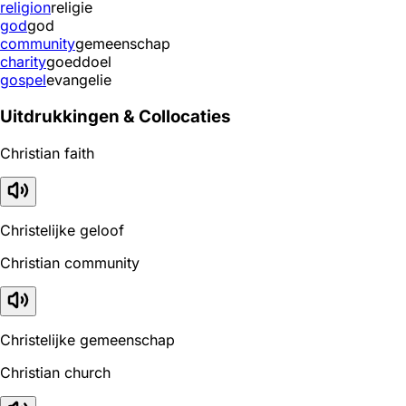
religion
religie
god
god
community
gemeenschap
charity
goeddoel
gospel
evangelie
Uitdrukkingen & Collocaties
Christian faith
Christelijke geloof
Christian community
Christelijke gemeenschap
Christian church