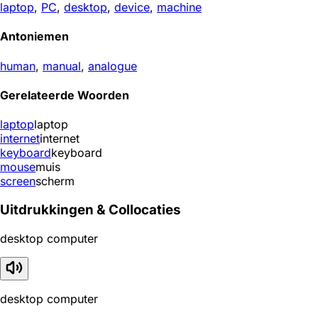
laptop
,
PC
,
desktop
,
device
,
machine
Antoniemen
human
,
manual
,
analogue
Gerelateerde Woorden
laptop
laptop
internet
internet
keyboard
keyboard
mouse
muis
screen
scherm
Uitdrukkingen & Collocaties
desktop computer
desktop computer