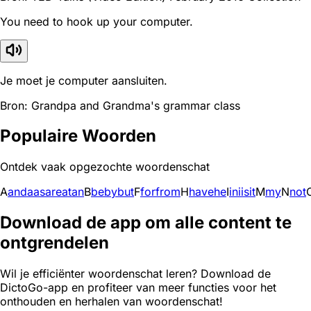
You need to hook up your computer.
Je moet je computer aansluiten.
Bron: Grandpa and Grandma's grammar class
Populaire Woorden
Ontdek vaak opgezochte woordenschat
A
and
a
as
are
at
an
B
be
by
but
F
for
from
H
have
he
I
in
i
is
it
M
my
N
not
Download de app om alle content te
ontgrendelen
Wil je efficiënter woordenschat leren? Download de
DictoGo-app en profiteer van meer functies voor het
onthouden en herhalen van woordenschat!