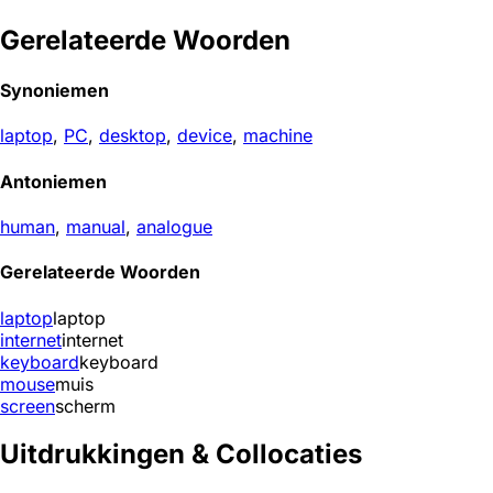
Gerelateerde Woorden
Synoniemen
laptop
,
PC
,
desktop
,
device
,
machine
Antoniemen
human
,
manual
,
analogue
Gerelateerde Woorden
laptop
laptop
internet
internet
keyboard
keyboard
mouse
muis
screen
scherm
Uitdrukkingen & Collocaties