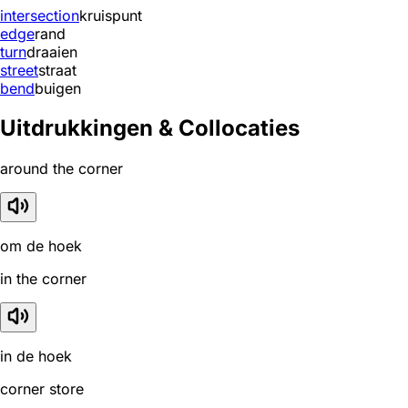
intersection
kruispunt
edge
rand
turn
draaien
street
straat
bend
buigen
Uitdrukkingen & Collocaties
around the corner
om de hoek
in the corner
in de hoek
corner store