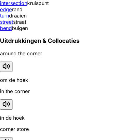
intersection
kruispunt
edge
rand
turn
draaien
street
straat
bend
buigen
Uitdrukkingen & Collocaties
around the corner
om de hoek
in the corner
in de hoek
corner store