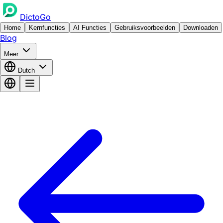
DictoGo
Home
Kernfuncties
AI Functies
Gebruiksvoorbeelden
Downloaden
Blog
Meer
Dutch