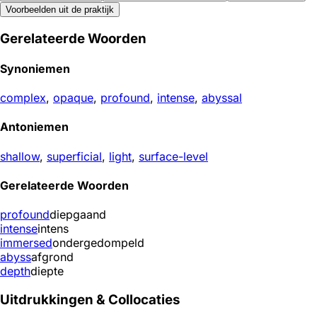
Voorbeelden uit de praktijk
Gerelateerde Woorden
Synoniemen
complex
,
opaque
,
profound
,
intense
,
abyssal
Antoniemen
shallow
,
superficial
,
light
,
surface-level
Gerelateerde Woorden
profound
diepgaand
intense
intens
immersed
ondergedompeld
abyss
afgrond
depth
diepte
Uitdrukkingen & Collocaties