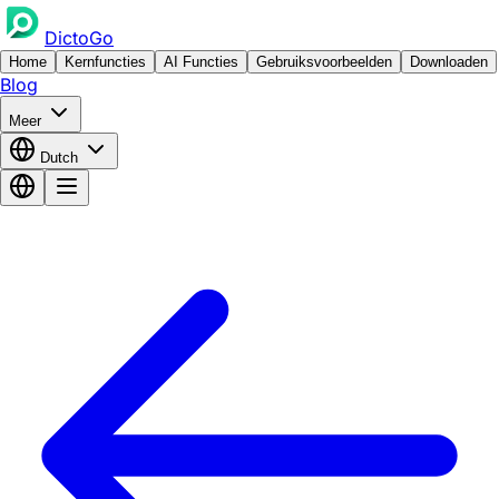
DictoGo
Home
Kernfuncties
AI Functies
Gebruiksvoorbeelden
Downloaden
Blog
Meer
Dutch