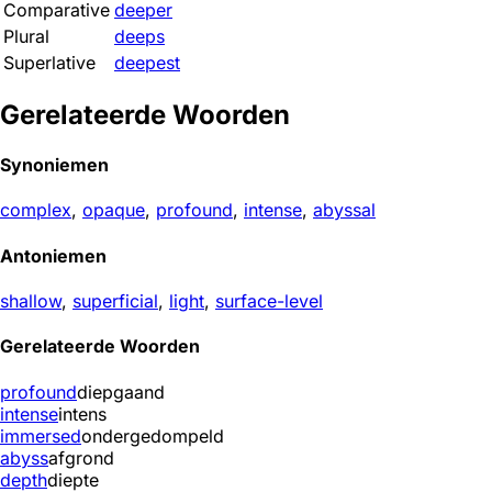
Comparative
deeper
Plural
deeps
Superlative
deepest
Gerelateerde Woorden
Synoniemen
complex
,
opaque
,
profound
,
intense
,
abyssal
Antoniemen
shallow
,
superficial
,
light
,
surface-level
Gerelateerde Woorden
profound
diepgaand
intense
intens
immersed
ondergedompeld
abyss
afgrond
depth
diepte