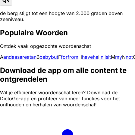
de berg stijgt tot een hoogte van 2.000 graden boven
zeeniveau.
Populaire Woorden
Ontdek vaak opgezochte woordenschat
A
and
a
as
are
at
an
B
be
by
but
F
for
from
H
have
he
I
in
i
is
it
M
my
N
not
Download de app om alle content te
ontgrendelen
Wil je efficiënter woordenschat leren? Download de
DictoGo-app en profiteer van meer functies voor het
onthouden en herhalen van woordenschat!