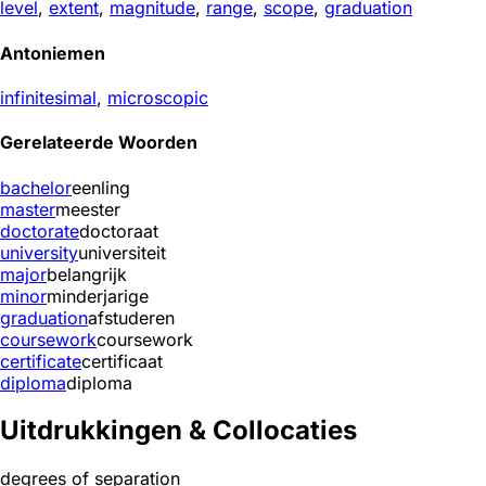
level
,
extent
,
magnitude
,
range
,
scope
,
graduation
Antoniemen
infinitesimal
,
microscopic
Gerelateerde Woorden
bachelor
eenling
master
meester
doctorate
doctoraat
university
universiteit
major
belangrijk
minor
minderjarige
graduation
afstuderen
coursework
coursework
certificate
certificaat
diploma
diploma
Uitdrukkingen & Collocaties
degrees of separation