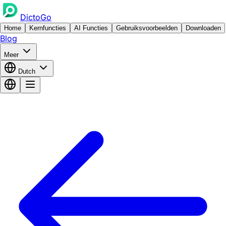
DictoGo
Home
Kernfuncties
AI Functies
Gebruiksvoorbeelden
Downloaden
Blog
Meer
Dutch