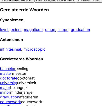
Gerelateerde Woorden
Uitdrukkingen & Collocaties
Voorbeeldzinnen
Gerelateerde Woorden
Synoniemen
level
,
extent
,
magnitude
,
range
,
scope
,
graduation
Antoniemen
infinitesimal
,
microscopic
Gerelateerde Woorden
bachelor
eenling
master
meester
doctorate
doctoraat
university
universiteit
major
belangrijk
minor
minderjarige
graduation
afstuderen
coursework
coursework