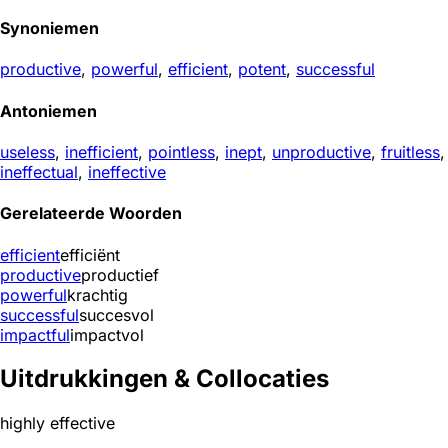
Synoniemen
productive
,
powerful
,
efficient
,
potent
,
successful
Antoniemen
useless
,
inefficient
,
pointless
,
inept
,
unproductive
,
fruitless
,
ineffectual
,
ineffective
Gerelateerde Woorden
efficient
efficiënt
productive
productief
powerful
krachtig
successful
succesvol
impactful
impactvol
Uitdrukkingen & Collocaties
highly effective