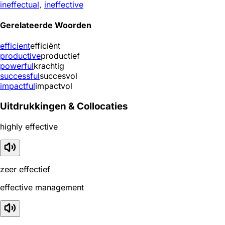
ineffectual
,
ineffective
Gerelateerde Woorden
efficient
efficiënt
productive
productief
powerful
krachtig
successful
succesvol
impactful
impactvol
Uitdrukkingen & Collocaties
highly effective
zeer effectief
effective management