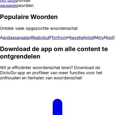
hot dogs
hondje
sausages
worsten
Populaire Woorden
Ontdek vaak opgezochte woordenschat
A
and
a
as
are
at
an
B
be
by
but
F
for
from
H
have
he
I
in
i
is
it
M
my
N
not
Download de app om alle content te
ontgrendelen
Wil je efficiënter woordenschat leren? Download de
DictoGo-app en profiteer van meer functies voor het
onthouden en herhalen van woordenschat!