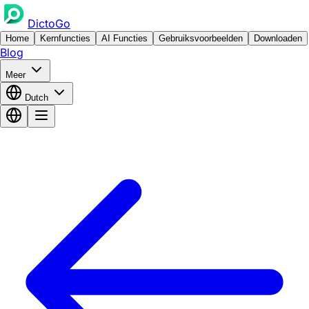
DictoGo
Home
Kernfuncties
AI Functies
Gebruiksvoorbeelden
Downloaden
Blog
Meer
Dutch