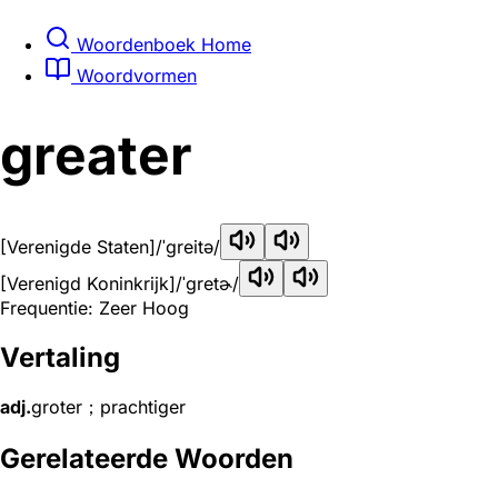
Woordenboek Home
Woordvormen
greater
[Verenigde Staten]
/ˈɡreitə/
[Verenigd Koninkrijk]
/ˈɡretɚ/
Frequentie: Zeer Hoog
Vertaling
adj.
groter；prachtiger
Gerelateerde Woorden