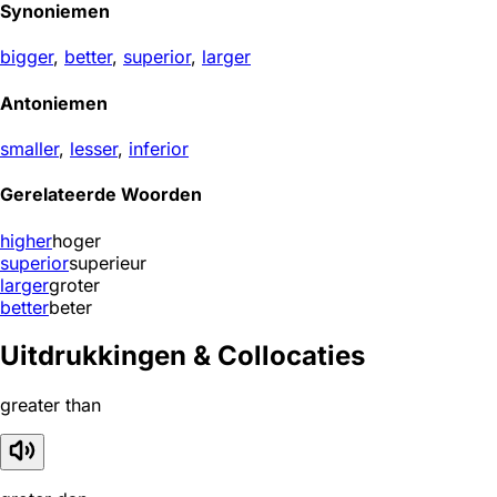
Synoniemen
bigger
,
better
,
superior
,
larger
Antoniemen
smaller
,
lesser
,
inferior
Gerelateerde Woorden
higher
hoger
superior
superieur
larger
groter
better
beter
Uitdrukkingen & Collocaties
greater than