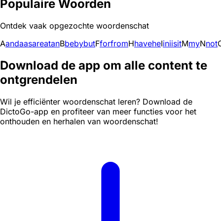
Populaire Woorden
Ontdek vaak opgezochte woordenschat
A
and
a
as
are
at
an
B
be
by
but
F
for
from
H
have
he
I
in
i
is
it
M
my
N
not
Download de app om alle content te
ontgrendelen
Wil je efficiënter woordenschat leren? Download de
DictoGo-app en profiteer van meer functies voor het
onthouden en herhalen van woordenschat!