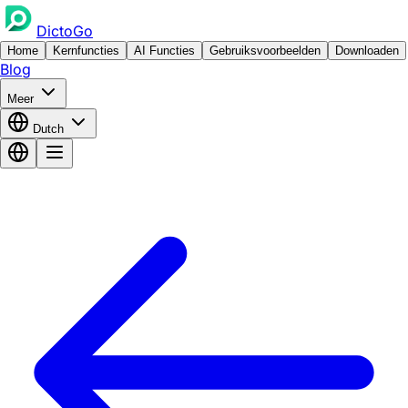
DictoGo
Home
Kernfuncties
AI Functies
Gebruiksvoorbeelden
Downloaden
Blog
Meer
Dutch