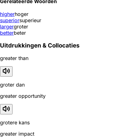
Gerelateerde Woorden
higher
hoger
superior
superieur
larger
groter
better
beter
Uitdrukkingen & Collocaties
greater than
groter dan
greater opportunity
grotere kans
greater impact