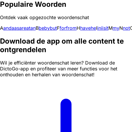
Populaire Woorden
Ontdek vaak opgezochte woordenschat
A
and
a
as
are
at
an
B
be
by
but
F
for
from
H
have
he
I
in
i
is
it
M
my
N
not
Download de app om alle content te
ontgrendelen
Wil je efficiënter woordenschat leren? Download de
DictoGo-app en profiteer van meer functies voor het
onthouden en herhalen van woordenschat!