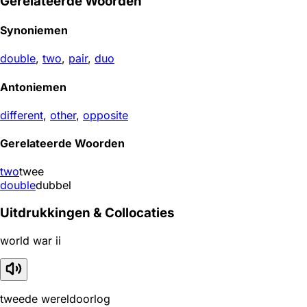
Gerelateerde Woorden
Synoniemen
double
,
two
,
pair
,
duo
Antoniemen
different
,
other
,
opposite
Gerelateerde Woorden
two
twee
double
dubbel
Uitdrukkingen & Collocaties
world war ii
tweede wereldoorlog