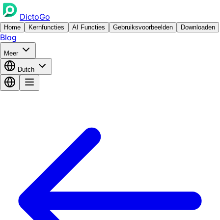
DictoGo
Home
Kernfuncties
AI Functies
Gebruiksvoorbeelden
Downloaden
Blog
Meer
Dutch