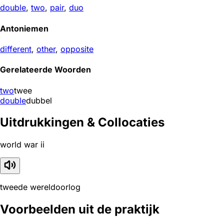
double
,
two
,
pair
,
duo
Antoniemen
different
,
other
,
opposite
Gerelateerde Woorden
two
twee
double
dubbel
Uitdrukkingen & Collocaties
world war ii
tweede wereldoorlog
Voorbeelden uit de praktijk