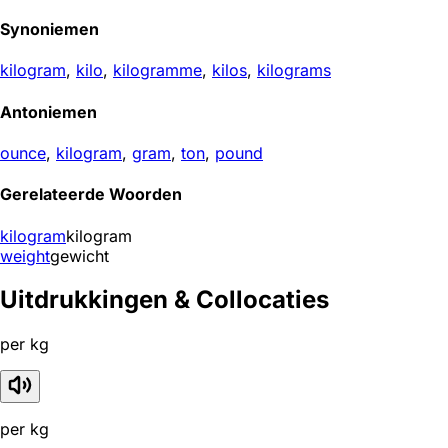
Synoniemen
kilogram
,
kilo
,
kilogramme
,
kilos
,
kilograms
Antoniemen
ounce
,
kilogram
,
gram
,
ton
,
pound
Gerelateerde Woorden
kilogram
kilogram
weight
gewicht
Uitdrukkingen & Collocaties
per kg
per kg