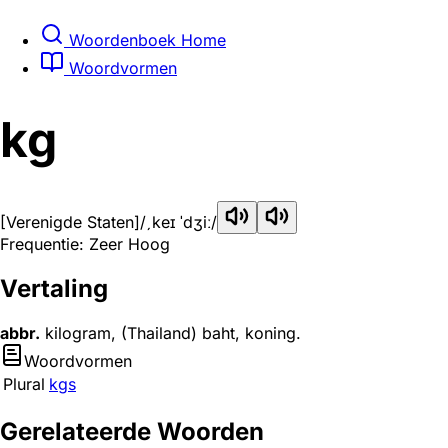
Woordenboek Home
Woordvormen
kg
[Verenigde Staten]
/ˏkeɪ ˈdʒiː/
Frequentie: Zeer Hoog
Vertaling
abbr.
kilogram, (Thailand) baht, koning.
Woordvormen
Plural
kgs
Gerelateerde Woorden