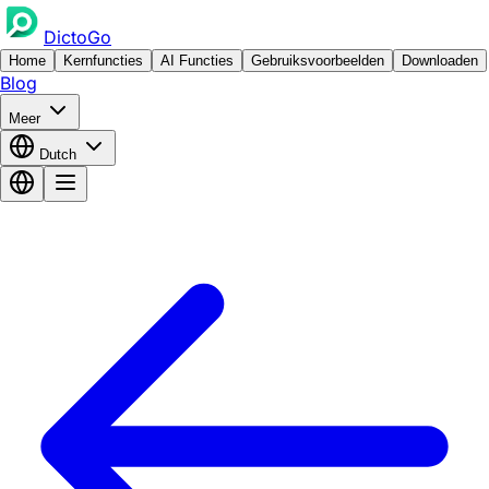
DictoGo
Home
Kernfuncties
AI Functies
Gebruiksvoorbeelden
Downloaden
Blog
Meer
Dutch