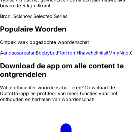
boven de 5 kg uitkomt.
Bron: Scishow Selected Series
Populaire Woorden
Ontdek vaak opgezochte woordenschat
A
and
a
as
are
at
an
B
be
by
but
F
for
from
H
have
he
I
in
i
is
it
M
my
N
not
Download de app om alle content te
ontgrendelen
Wil je efficiënter woordenschat leren? Download de
DictoGo-app en profiteer van meer functies voor het
onthouden en herhalen van woordenschat!