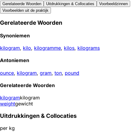
Gerelateerde Woorden
Uitdrukkingen & Collocaties
Voorbeeldzinnen
Voorbeelden uit de praktijk
Gerelateerde Woorden
Synoniemen
kilogram
,
kilo
,
kilogramme
,
kilos
,
kilograms
Antoniemen
ounce
,
kilogram
,
gram
,
ton
,
pound
Gerelateerde Woorden
kilogram
kilogram
weight
gewicht
Uitdrukkingen & Collocaties
per kg