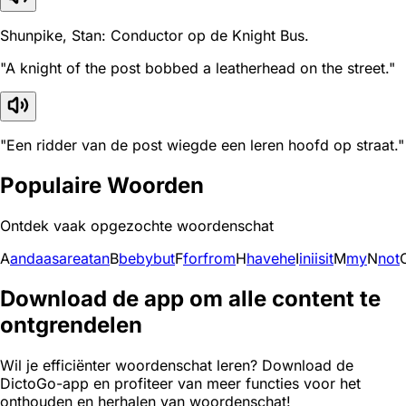
Shunpike, Stan: Conductor op de Knight Bus.
"A knight of the post bobbed a leatherhead on the street."
"Een ridder van de post wiegde een leren hoofd op straat."
Populaire Woorden
Ontdek vaak opgezochte woordenschat
A
and
a
as
are
at
an
B
be
by
but
F
for
from
H
have
he
I
in
i
is
it
M
my
N
not
Download de app om alle content te
ontgrendelen
Wil je efficiënter woordenschat leren? Download de
DictoGo-app en profiteer van meer functies voor het
onthouden en herhalen van woordenschat!