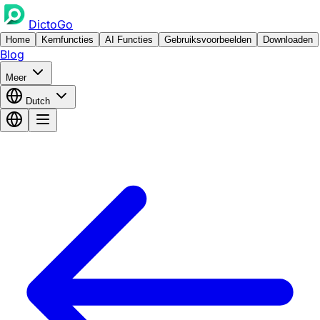
DictoGo
Home
Kernfuncties
AI Functies
Gebruiksvoorbeelden
Downloaden
Blog
Meer
Dutch