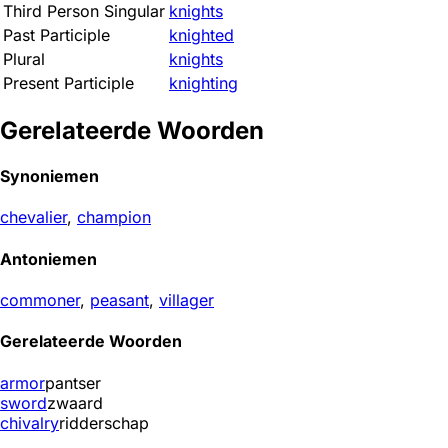
Third Person Singular
knights
Past Participle
knighted
Plural
knights
Present Participle
knighting
Gerelateerde Woorden
Synoniemen
chevalier
,
champion
Antoniemen
commoner
,
peasant
,
villager
Gerelateerde Woorden
armor
pantser
sword
zwaard
chivalry
ridderschap