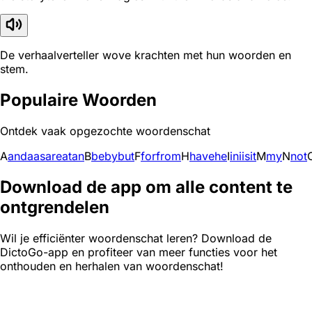
De verhaalverteller wove krachten met hun woorden en
stem.
Populaire Woorden
Ontdek vaak opgezochte woordenschat
A
and
a
as
are
at
an
B
be
by
but
F
for
from
H
have
he
I
in
i
is
it
M
my
N
not
Download de app om alle content te
ontgrendelen
Wil je efficiënter woordenschat leren? Download de
DictoGo-app en profiteer van meer functies voor het
onthouden en herhalen van woordenschat!