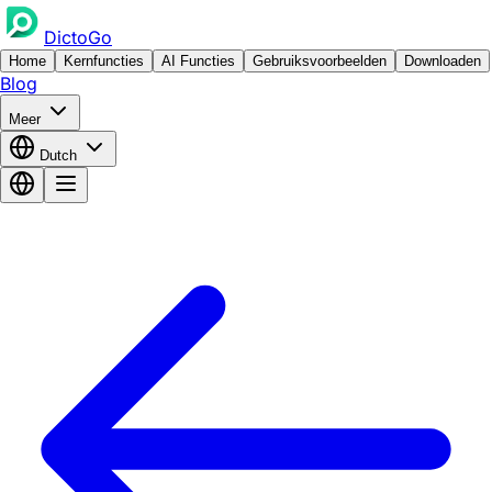
DictoGo
Home
Kernfuncties
AI Functies
Gebruiksvoorbeelden
Downloaden
Blog
Meer
Dutch