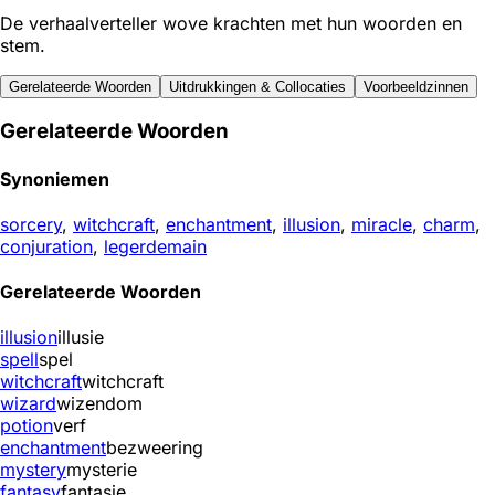
De verhaalverteller wove krachten met hun woorden en
stem.
Gerelateerde Woorden
Uitdrukkingen & Collocaties
Voorbeeldzinnen
Gerelateerde Woorden
Synoniemen
sorcery
,
witchcraft
,
enchantment
,
illusion
,
miracle
,
charm
,
conjuration
,
legerdemain
Gerelateerde Woorden
illusion
illusie
spell
spel
witchcraft
witchcraft
wizard
wizendom
potion
verf
enchantment
bezweering
mystery
mysterie
fantasy
fantasie