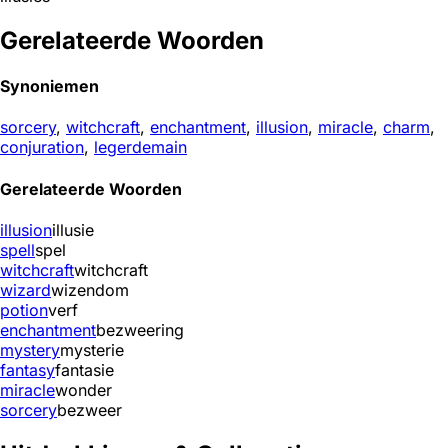
Gerelateerde Woorden
Synoniemen
sorcery
,
witchcraft
,
enchantment
,
illusion
,
miracle
,
charm
,
conjuration
,
legerdemain
Gerelateerde Woorden
illusion
illusie
spell
spel
witchcraft
witchcraft
wizard
wizendom
potion
verf
enchantment
bezweering
mystery
mysterie
fantasy
fantasie
miracle
wonder
sorcery
bezweer