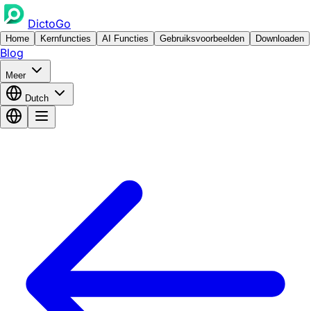
DictoGo
Home
Kernfuncties
AI Functies
Gebruiksvoorbeelden
Downloaden
Blog
Meer
Dutch