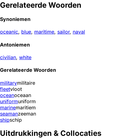
Gerelateerde Woorden
Synoniemen
oceanic
,
blue
,
maritime
,
sailor
,
naval
Antoniemen
civilian
,
white
Gerelateerde Woorden
military
militaire
fleet
vloot
ocean
oceaan
uniform
uniform
marine
maritiem
seaman
zeeman
ship
schip
Uitdrukkingen & Collocaties