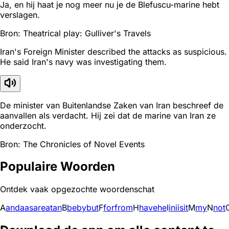
Ja, en hij haat je nog meer nu je de Blefuscu-marine hebt
verslagen.
Bron: Theatrical play: Gulliver's Travels
Iran's Foreign Minister described the attacks as suspicious.
He said Iran's navy was investigating them.
De minister van Buitenlandse Zaken van Iran beschreef de
aanvallen als verdacht. Hij zei dat de marine van Iran ze
onderzocht.
Bron: The Chronicles of Novel Events
Populaire Woorden
Ontdek vaak opgezochte woordenschat
A
and
a
as
are
at
an
B
be
by
but
F
for
from
H
have
he
I
in
i
is
it
M
my
N
not