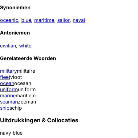
Synoniemen
oceanic
,
blue
,
maritime
,
sailor
,
naval
Antoniemen
civilian
,
white
Gerelateerde Woorden
military
militaire
fleet
vloot
ocean
oceaan
uniform
uniform
marine
maritiem
seaman
zeeman
ship
schip
Uitdrukkingen & Collocaties
navy blue