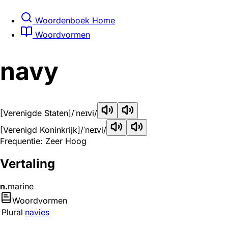
Woordenboek Home
Woordvormen
navy
[Verenigde Staten]
/ˈneɪvi/
[Verenigd Koninkrijk]
/ˈneɪvi/
Frequentie: Zeer Hoog
Vertaling
n.
marine
Woordvormen
Plural
navies