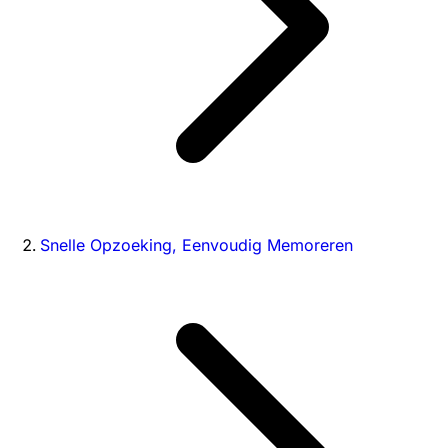
Snelle Opzoeking, Eenvoudig Memoreren