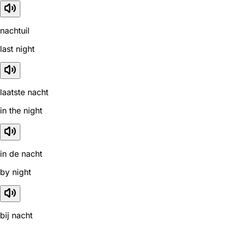
nachtuil
last night
laatste nacht
in the night
in de nacht
by night
bij nacht