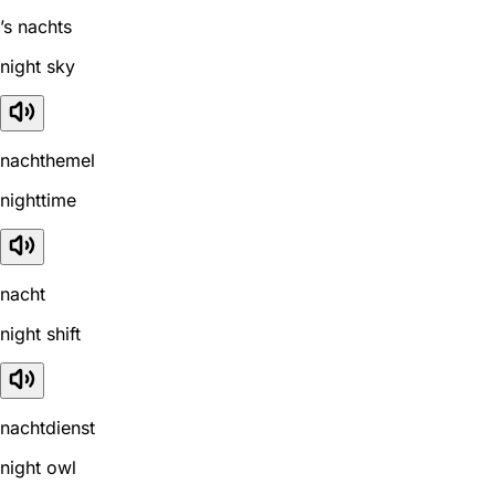
’s nachts
night sky
nachthemel
nighttime
nacht
night shift
nachtdienst
night owl