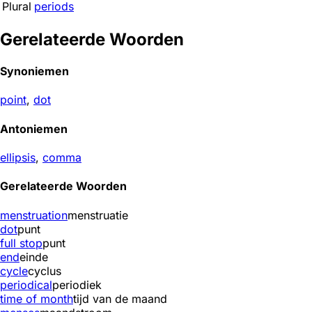
Plural
periods
Gerelateerde Woorden
Synoniemen
point
,
dot
Antoniemen
ellipsis
,
comma
Gerelateerde Woorden
menstruation
menstruatie
dot
punt
full stop
punt
end
einde
cycle
cyclus
periodical
periodiek
time of month
tijd van de maand