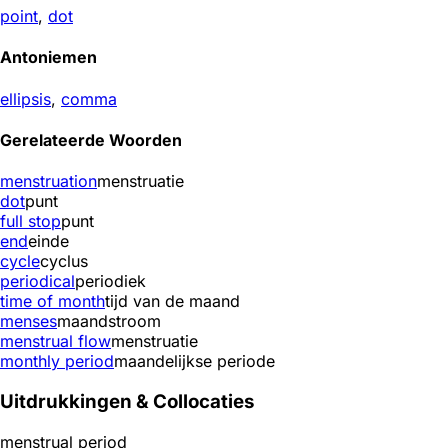
point
,
dot
Antoniemen
ellipsis
,
comma
Gerelateerde Woorden
menstruation
menstruatie
dot
punt
full stop
punt
end
einde
cycle
cyclus
periodical
periodiek
time of month
tijd van de maand
menses
maandstroom
menstrual flow
menstruatie
monthly period
maandelijkse periode
Uitdrukkingen & Collocaties
menstrual period