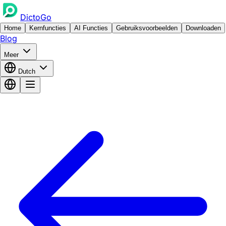
DictoGo
Home
Kernfuncties
AI Functies
Gebruiksvoorbeelden
Downloaden
Blog
Meer
Dutch