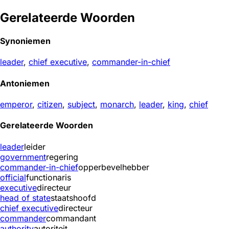
Gerelateerde Woorden
Synoniemen
leader
,
chief executive
,
commander-in-chief
Antoniemen
emperor
,
citizen
,
subject
,
monarch
,
leader
,
king
,
chief
Gerelateerde Woorden
leader
leider
government
regering
commander-in-chief
opperbevelhebber
official
functionaris
executive
directeur
head of state
staatshoofd
chief executive
directeur
commander
commandant
authority
autoriteit