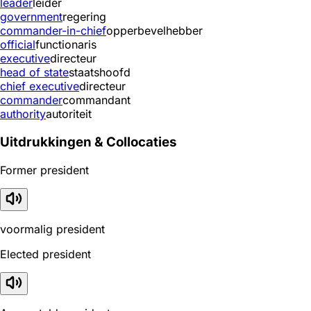
leader
leider
government
regering
commander-in-chief
opperbevelhebber
official
functionaris
executive
directeur
head of state
staatshoofd
chief executive
directeur
commander
commandant
authority
autoriteit
Uitdrukkingen & Collocaties
Former president
voormalig president
Elected president