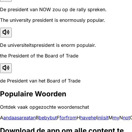
De president van NOW zou op de rally spreken.
The university president is enormously popular.
De universiteitspresident is enorm populair.
the President of the Board of Trade
de President van het Board of Trade
Populaire Woorden
Ontdek vaak opgezochte woordenschat
A
and
a
as
are
at
an
B
be
by
but
F
for
from
H
have
he
I
in
i
is
it
M
my
N
not
Download de app om alle content te