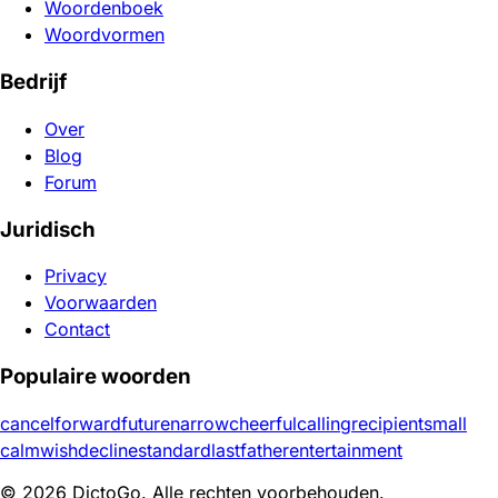
Woordenboek
Woordvormen
Bedrijf
Over
Blog
Forum
Juridisch
Privacy
Voorwaarden
Contact
Populaire woorden
cancel
forward
future
narrow
cheerful
calling
recipient
small
calm
wish
decline
standard
last
father
entertainment
© 2026 DictoGo. Alle rechten voorbehouden.