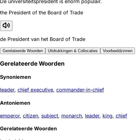
De universiteitspresident is enorm populair.
the President of the Board of Trade
de President van het Board of Trade
Gerelateerde Woorden
Uitdrukkingen & Collocaties
Voorbeeldzinnen
Gerelateerde Woorden
Synoniemen
leader
,
chief executive
,
commander-in-chief
Antoniemen
emperor
,
citizen
,
subject
,
monarch
,
leader
,
king
,
chief
Gerelateerde Woorden