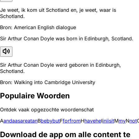
Je weet, ik kom uit Schotland en, je weet, waar is
Schotland.
Bron: American English dialogue
Sir Arthur Conan Doyle was born in Edinburgh, Scotland.
Sir Arthur Conan Doyle werd geboren in Edinburgh,
Schotland.
Bron: Walking into Cambridge University
Populaire Woorden
Ontdek vaak opgezochte woordenschat
A
and
a
as
are
at
an
B
be
by
but
F
for
from
H
have
he
I
in
i
is
it
M
my
N
not
Download de app om alle content te