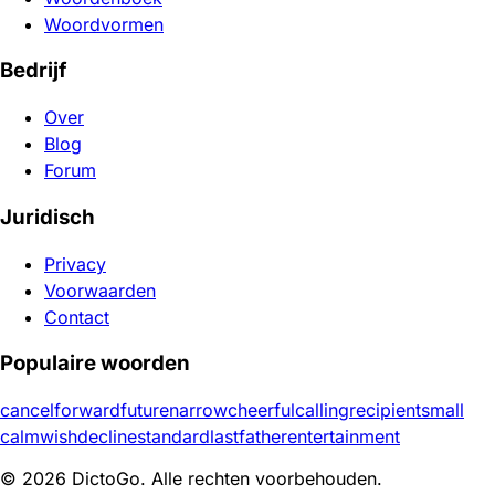
Woordvormen
Bedrijf
Over
Blog
Forum
Juridisch
Privacy
Voorwaarden
Contact
Populaire woorden
cancel
forward
future
narrow
cheerful
calling
recipient
small
calm
wish
decline
standard
last
father
entertainment
© 2026 DictoGo. Alle rechten voorbehouden.