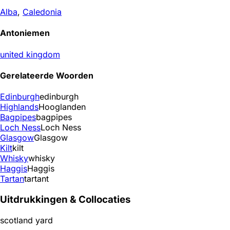
Alba
,
Caledonia
Antoniemen
united kingdom
Gerelateerde Woorden
Edinburgh
edinburgh
Highlands
Hooglanden
Bagpipes
bagpipes
Loch Ness
Loch Ness
Glasgow
Glasgow
Kilt
kilt
Whisky
whisky
Haggis
Haggis
Tartan
tartant
Uitdrukkingen & Collocaties
scotland yard