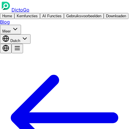
DictoGo
Home
Kernfuncties
AI Functies
Gebruiksvoorbeelden
Downloaden
Blog
Meer
Dutch