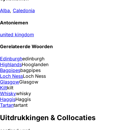
Alba
,
Caledonia
Antoniemen
united kingdom
Gerelateerde Woorden
Edinburgh
edinburgh
Highlands
Hooglanden
Bagpipes
bagpipes
Loch Ness
Loch Ness
Glasgow
Glasgow
Kilt
kilt
Whisky
whisky
Haggis
Haggis
Tartan
tartant
Uitdrukkingen & Collocaties