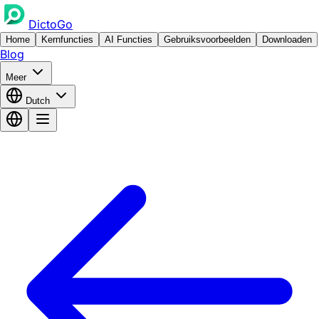
DictoGo
Home
Kernfuncties
AI Functies
Gebruiksvoorbeelden
Downloaden
Blog
Meer
Dutch