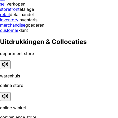
sell
verkopen
storefront
etalage
retail
detailhandel
inventory
inventaris
merchandise
goederen
customer
klant
Uitdrukkingen & Collocaties
department store
warenhuis
online store
online winkel
convenience store