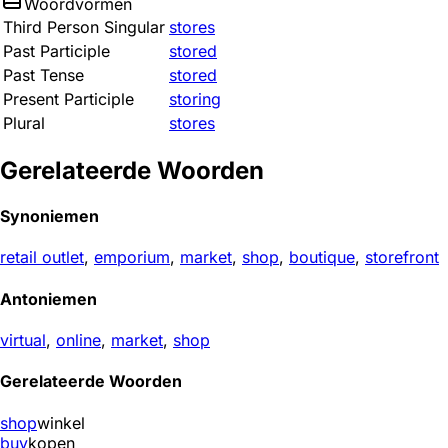
Woordvormen
Third Person Singular
stores
Past Participle
stored
Past Tense
stored
Present Participle
storing
Plural
stores
Gerelateerde Woorden
Synoniemen
retail outlet
,
emporium
,
market
,
shop
,
boutique
,
storefront
Antoniemen
virtual
,
online
,
market
,
shop
Gerelateerde Woorden
shop
winkel
buy
kopen