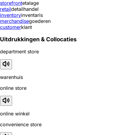
storefront
etalage
retail
detailhandel
inventory
inventaris
merchandise
goederen
customer
klant
Uitdrukkingen & Collocaties
department store
warenhuis
online store
online winkel
convenience store