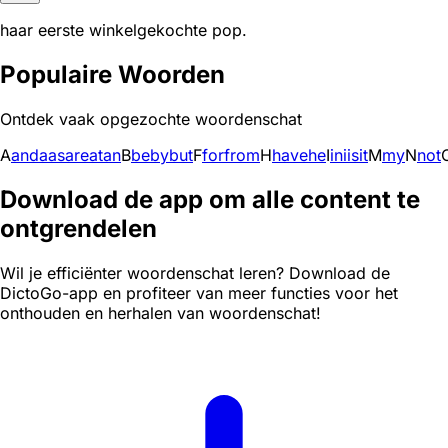
haar eerste winkelgekochte pop.
Populaire Woorden
Ontdek vaak opgezochte woordenschat
A
and
a
as
are
at
an
B
be
by
but
F
for
from
H
have
he
I
in
i
is
it
M
my
N
not
Download de app om alle content te
ontgrendelen
Wil je efficiënter woordenschat leren? Download de
DictoGo-app en profiteer van meer functies voor het
onthouden en herhalen van woordenschat!