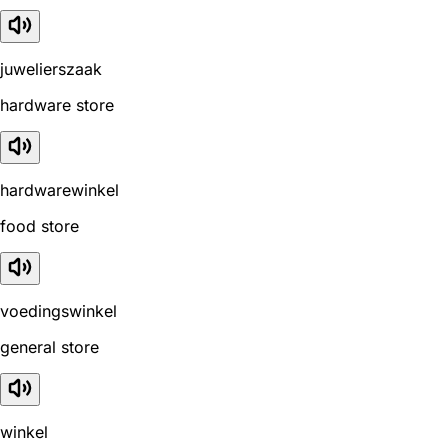
juwelierszaak
hardware store
hardwarewinkel
food store
voedingswinkel
general store
winkel