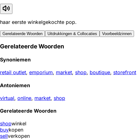
haar eerste winkelgekochte pop.
Gerelateerde Woorden
Uitdrukkingen & Collocaties
Voorbeeldzinnen
Gerelateerde Woorden
Synoniemen
retail outlet
,
emporium
,
market
,
shop
,
boutique
,
storefront
Antoniemen
virtual
,
online
,
market
,
shop
Gerelateerde Woorden
shop
winkel
buy
kopen
sell
verkopen