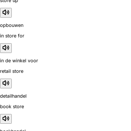
store up
opbouwen
in store for
in de winkel voor
retail store
detailhandel
book store