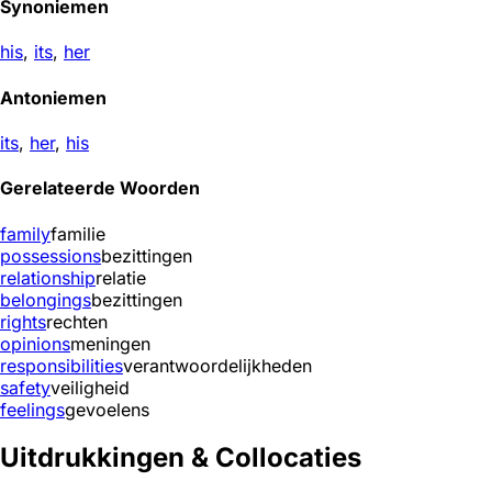
Synoniemen
his
,
its
,
her
Antoniemen
its
,
her
,
his
Gerelateerde Woorden
family
familie
possessions
bezittingen
relationship
relatie
belongings
bezittingen
rights
rechten
opinions
meningen
responsibilities
verantwoordelijkheden
safety
veiligheid
feelings
gevoelens
Uitdrukkingen & Collocaties