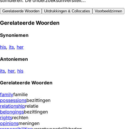
stimuleren. De onderzoeksuniversiteit...
Gerelateerde Woorden
Uitdrukkingen & Collocaties
Voorbeeldzinnen
Gerelateerde Woorden
Synoniemen
his
,
its
,
her
Antoniemen
its
,
her
,
his
Gerelateerde Woorden
family
familie
possessions
bezittingen
relationship
relatie
belongings
bezittingen
rights
rechten
opinions
meningen