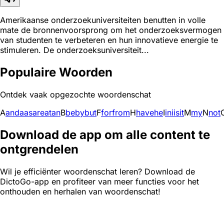
Amerikaanse onderzoekuniversiteiten benutten in volle
mate de bronnenvoorsprong om het onderzoeksvermogen
van studenten te verbeteren en hun innovatieve energie te
stimuleren. De onderzoeksuniversiteit...
Populaire Woorden
Ontdek vaak opgezochte woordenschat
A
and
a
as
are
at
an
B
be
by
but
F
for
from
H
have
he
I
in
i
is
it
M
my
N
not
Download de app om alle content te
ontgrendelen
Wil je efficiënter woordenschat leren? Download de
DictoGo-app en profiteer van meer functies voor het
onthouden en herhalen van woordenschat!