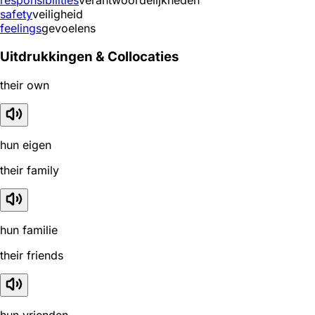
responsibilities
verantwoordelijkheden
safety
veiligheid
feelings
gevoelens
Uitdrukkingen & Collocaties
their own
hun eigen
their family
hun familie
their friends
hun vrienden