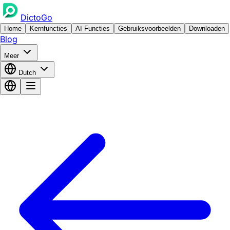
DictoGo
Home
Kernfuncties
AI Functies
Gebruiksvoorbeelden
Downloaden
Blog
Meer
Dutch