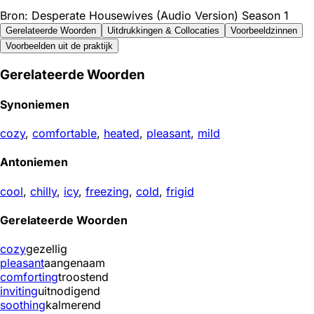
Bron: Desperate Housewives (Audio Version) Season 1
Gerelateerde Woorden
Uitdrukkingen & Collocaties
Voorbeeldzinnen
Voorbeelden uit de praktijk
Gerelateerde Woorden
Synoniemen
cozy
,
comfortable
,
heated
,
pleasant
,
mild
Antoniemen
cool
,
chilly
,
icy
,
freezing
,
cold
,
frigid
Gerelateerde Woorden
cozy
gezellig
pleasant
aangenaam
comforting
troostend
inviting
uitnodigend
soothing
kalmerend