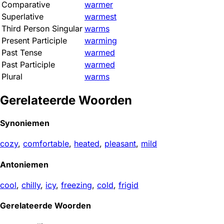
Comparative
warmer
Superlative
warmest
Third Person Singular
warms
Present Participle
warming
Past Tense
warmed
Past Participle
warmed
Plural
warms
Gerelateerde Woorden
Synoniemen
cozy
,
comfortable
,
heated
,
pleasant
,
mild
Antoniemen
cool
,
chilly
,
icy
,
freezing
,
cold
,
frigid
Gerelateerde Woorden