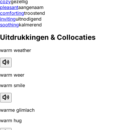
cozy
gezellig
pleasant
aangenaam
comforting
troostend
inviting
uitnodigend
soothing
kalmerend
Uitdrukkingen & Collocaties
warm weather
warm weer
warm smile
warme glimlach
warm hug