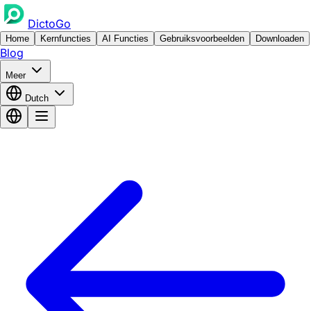
DictoGo
Home
Kernfuncties
AI Functies
Gebruiksvoorbeelden
Downloaden
Blog
Meer
Dutch