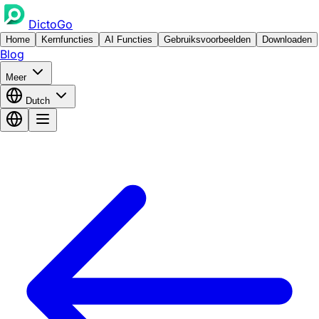
DictoGo
Home
Kernfuncties
AI Functies
Gebruiksvoorbeelden
Downloaden
Blog
Meer
Dutch