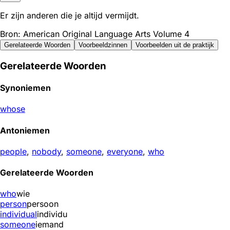
Er zijn anderen die je altijd vermijdt.
Bron: American Original Language Arts Volume 4
Gerelateerde Woorden
Voorbeeldzinnen
Voorbeelden uit de praktijk
Gerelateerde Woorden
Synoniemen
whose
Antoniemen
people
,
nobody
,
someone
,
everyone
,
who
Gerelateerde Woorden
who
wie
person
persoon
individual
individu
someone
iemand