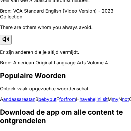
Veel van wie Arabische afkomst hebben.
Bron: VOA Standard English (Video Version) - 2023
Collection
There are others whom you always avoid.
Er zijn anderen die je altijd vermijdt.
Bron: American Original Language Arts Volume 4
Populaire Woorden
Ontdek vaak opgezochte woordenschat
A
and
a
as
are
at
an
B
be
by
but
F
for
from
H
have
he
I
in
i
is
it
M
my
N
not
Download de app om alle content te
ontgrendelen