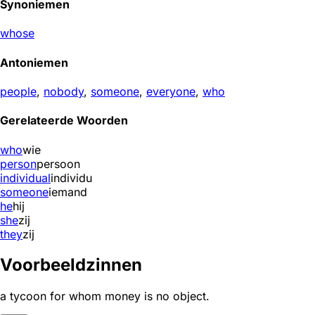
Synoniemen
whose
Antoniemen
people
,
nobody
,
someone
,
everyone
,
who
Gerelateerde Woorden
who
wie
person
persoon
individual
individu
someone
iemand
he
hij
she
zij
they
zij
Voorbeeldzinnen
a tycoon for whom money is no object.