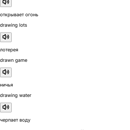
открывает огонь
drawing lots
лотерея
drawn game
ничья
drawing water
черпает воду