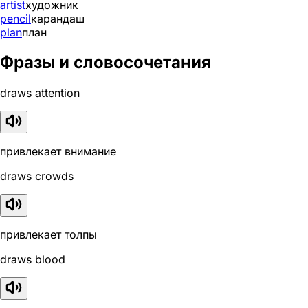
artist
художник
pencil
карандаш
plan
план
Фразы и словосочетания
draws attention
привлекает внимание
draws crowds
привлекает толпы
draws blood