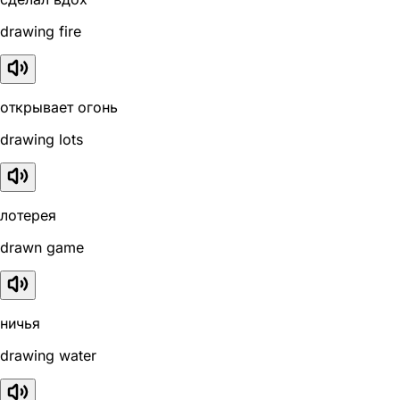
drawing fire
открывает огонь
drawing lots
лотерея
drawn game
ничья
drawing water