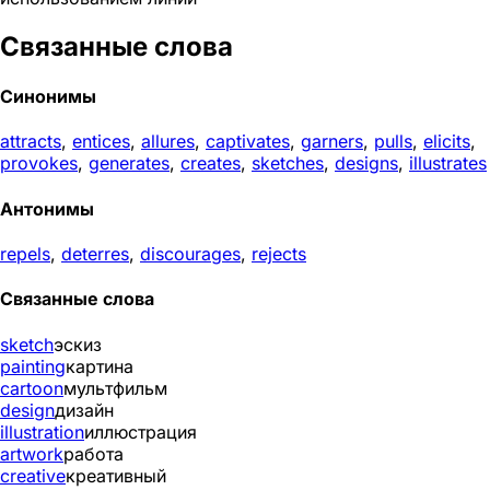
Связанные слова
Синонимы
attracts
,
entices
,
allures
,
captivates
,
garners
,
pulls
,
elicits
,
provokes
,
generates
,
creates
,
sketches
,
designs
,
illustrates
Антонимы
repels
,
deterres
,
discourages
,
rejects
Связанные слова
sketch
эскиз
painting
картина
cartoon
мультфильм
design
дизайн
illustration
иллюстрация
artwork
работа
creative
креативный