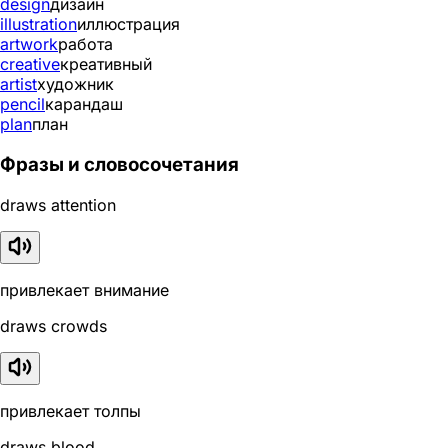
design
дизайн
illustration
иллюстрация
artwork
работа
creative
креативный
artist
художник
pencil
карандаш
plan
план
Фразы и словосочетания
draws attention
привлекает внимание
draws crowds
привлекает толпы
draws blood