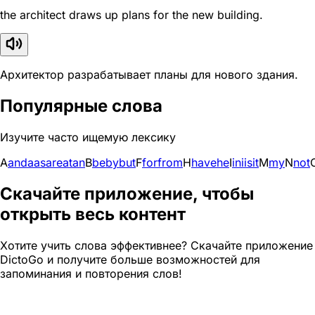
the architect draws up plans for the new building.
Архитектор разрабатывает планы для нового здания.
Популярные слова
Изучите часто ищемую лексику
A
and
a
as
are
at
an
B
be
by
but
F
for
from
H
have
he
I
in
i
is
it
M
my
N
not
Скачайте приложение, чтобы
открыть весь контент
Хотите учить слова эффективнее? Скачайте приложение
DictoGo и получите больше возможностей для
запоминания и повторения слов!