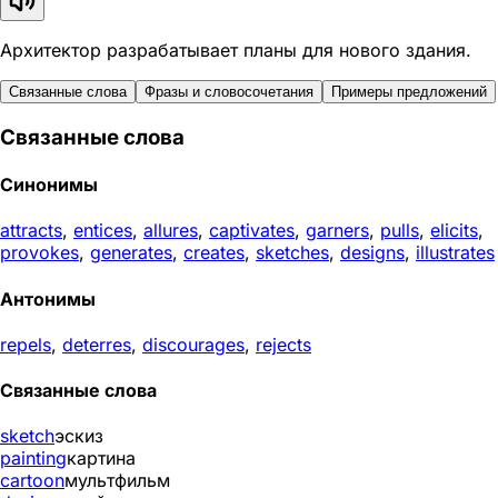
Архитектор разрабатывает планы для нового здания.
Связанные слова
Фразы и словосочетания
Примеры предложений
Связанные слова
Синонимы
attracts
,
entices
,
allures
,
captivates
,
garners
,
pulls
,
elicits
,
provokes
,
generates
,
creates
,
sketches
,
designs
,
illustrates
Антонимы
repels
,
deterres
,
discourages
,
rejects
Связанные слова
sketch
эскиз
painting
картина
cartoon
мультфильм