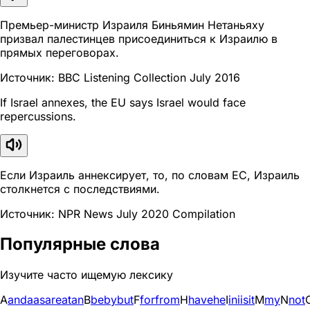
Премьер-министр Израиля Биньямин Нетаньяху
призвал палестинцев присоединиться к Израилю в
прямых переговорах.
Источник: BBC Listening Collection July 2016
If Israel annexes, the EU says Israel would face
repercussions.
Если Израиль аннексирует, то, по словам ЕС, Израиль
столкнется с последствиями.
Источник: NPR News July 2020 Compilation
Популярные слова
Изучите часто ищемую лексику
A
and
a
as
are
at
an
B
be
by
but
F
for
from
H
have
he
I
in
i
is
it
M
my
N
not