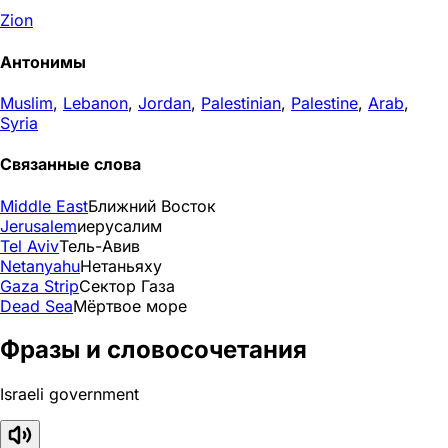
Zion
Антонимы
Muslim
,
Lebanon
,
Jordan
,
Palestinian
,
Palestine
,
Arab
,
Syria
Связанные слова
Middle East
Ближний Восток
Jerusalem
иерусалим
Tel Aviv
Тель-Авив
Netanyahu
Нетаньяху
Gaza Strip
Сектор Газа
Dead Sea
Мёртвое море
Фразы и словосочетания
Israeli government