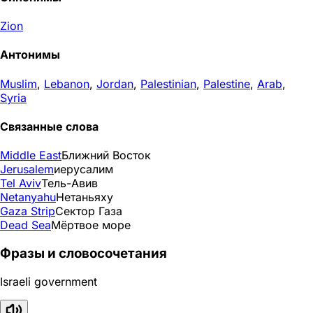
Zion
Антонимы
Muslim
,
Lebanon
,
Jordan
,
Palestinian
,
Palestine
,
Arab
,
Syria
Связанные слова
Middle East
Ближний Восток
Jerusalem
иерусалим
Tel Aviv
Тель-Авив
Netanyahu
Нетаньяху
Gaza Strip
Сектор Газа
Dead Sea
Мёртвое море
Фразы и словосочетания
Israeli government