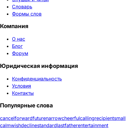
Словарь
Формы слов
Компания
О нас
Блог
Форум
Юридическая информация
Конфиденциальность
Условия
Контакты
Популярные слова
cancel
forward
future
narrow
cheerful
calling
recipient
small
calm
wish
decline
standard
last
father
entertainment