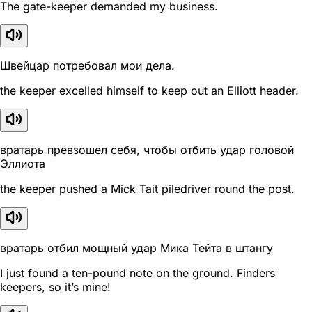
The gate-keeper demanded my business.
Швейцар потребовал мои дела.
the keeper excelled himself to keep out an Elliott header.
вратарь превзошел себя, чтобы отбить удар головой
Эллиота
the keeper pushed a Mick Tait piledriver round the post.
вратарь отбил мощный удар Мика Тейта в штангу
I just found a ten-pound note on the ground. Finders
keepers, so it’s mine!