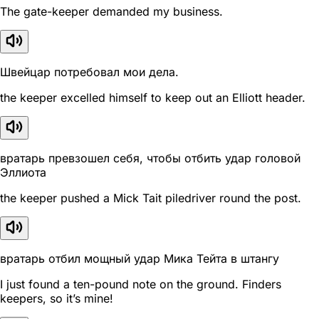
The gate-keeper demanded my business.
Швейцар потребовал мои дела.
the keeper excelled himself to keep out an Elliott header.
вратарь превзошел себя, чтобы отбить удар головой
Эллиота
the keeper pushed a Mick Tait piledriver round the post.
вратарь отбил мощный удар Мика Тейта в штангу
I just found a ten-pound note on the ground. Finders
keepers, so it’s mine!