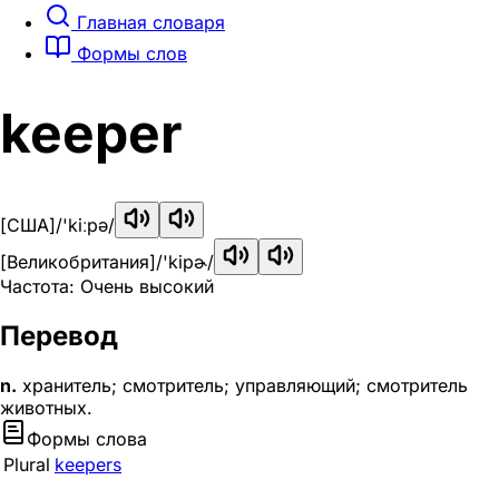
Главная словаря
Формы слов
keeper
[США]
/'kiːpə/
[Великобритания]
/'kipɚ/
Частота: Очень высокий
Перевод
n.
хранитель; смотритель; управляющий; смотритель
животных.
Формы слова
Plural
keepers