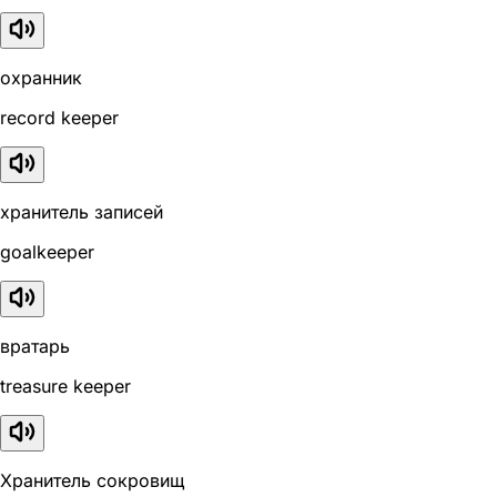
охранник
record keeper
хранитель записей
goalkeeper
вратарь
treasure keeper
Хранитель сокровищ