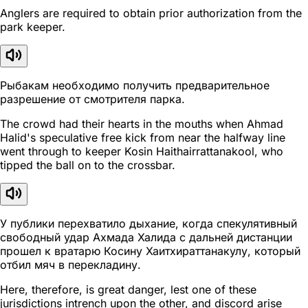
Anglers are required to obtain prior authorization from the
park keeper.
Рыбакам необходимо получить предварительное
разрешение от смотрителя парка.
The crowd had their hearts in the mouths when Ahmad
Halid's speculative free kick from near the halfway line
went through to keeper Kosin Haithairrattanakool, who
tipped the ball on to the crossbar.
У публики перехватило дыхание, когда спекулятивный
свободный удар Ахмада Халида с дальней дистанции
прошел к вратарю Косину Хаитхираттанакулу, который
отбил мяч в перекладину.
Here, therefore, is great danger, lest one of these
jurisdictions intrench upon the other, and discord arise