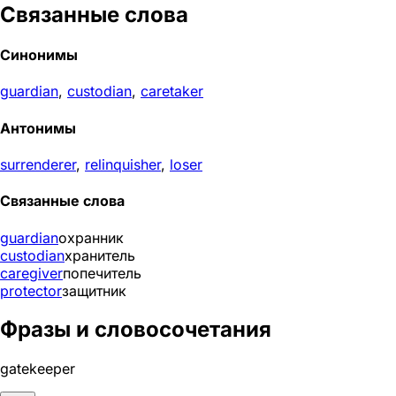
Связанные слова
Синонимы
guardian
,
custodian
,
caretaker
Антонимы
surrenderer
,
relinquisher
,
loser
Связанные слова
guardian
охранник
custodian
хранитель
caregiver
попечитель
protector
защитник
Фразы и словосочетания
gatekeeper