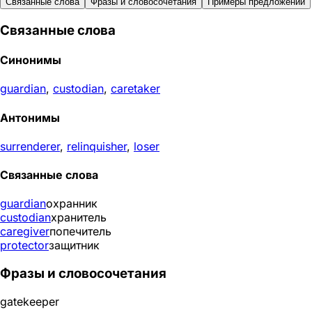
Связанные слова
Фразы и словосочетания
Примеры предложений
Связанные слова
Синонимы
guardian
,
custodian
,
caretaker
Антонимы
surrenderer
,
relinquisher
,
loser
Связанные слова
guardian
охранник
custodian
хранитель
caregiver
попечитель
protector
защитник
Фразы и словосочетания
gatekeeper