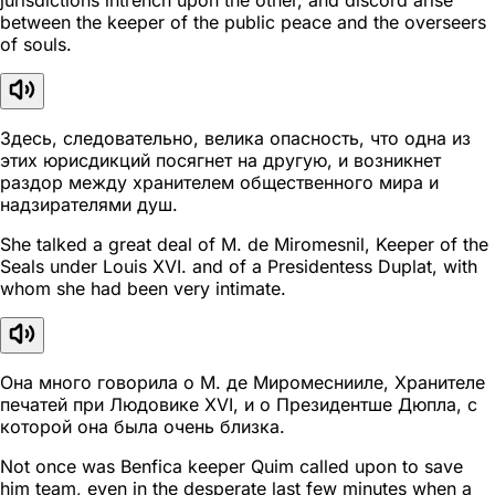
jurisdictions intrench upon the other, and discord arise
between the keeper of the public peace and the overseers
of souls.
Здесь, следовательно, велика опасность, что одна из
этих юрисдикций посягнет на другую, и возникнет
раздор между хранителем общественного мира и
надзирателями душ.
She talked a great deal of M. de Miromesnil, Keeper of the
Seals under Louis XVI. and of a Presidentess Duplat, with
whom she had been very intimate.
Она много говорила о М. де Миромеснииле, Хранителе
печатей при Людовике XVI, и о Президентше Дюпла, с
которой она была очень близка.
Not once was Benfica keeper Quim called upon to save
him team, even in the desperate last few minutes when a