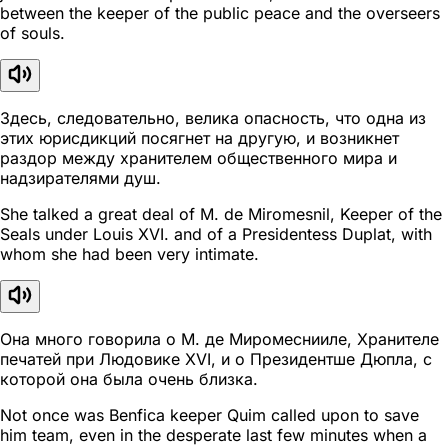
between the keeper of the public peace and the overseers
of souls.
Здесь, следовательно, велика опасность, что одна из
этих юрисдикций посягнет на другую, и возникнет
раздор между хранителем общественного мира и
надзирателями душ.
She talked a great deal of M. de Miromesnil, Keeper of the
Seals under Louis XVI. and of a Presidentess Duplat, with
whom she had been very intimate.
Она много говорила о М. де Миромеснииле, Хранителе
печатей при Людовике XVI, и о Президентше Дюпла, с
которой она была очень близка.
Not once was Benfica keeper Quim called upon to save
him team, even in the desperate last few minutes when a