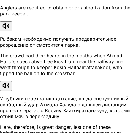
Anglers are required to obtain prior authorization from the
park keeper.
Рыбакам необходимо получить предварительное
разрешение от смотрителя парка.
The crowd had their hearts in the mouths when Ahmad
Halid's speculative free kick from near the halfway line
went through to keeper Kosin Haithairrattanakool, who
tipped the ball on to the crossbar.
У публики перехватило дыхание, когда спекулятивный
свободный удар Ахмада Халида с дальней дистанции
прошел к вратарю Косину Хаитхираттанакулу, который
отбил мяч в перекладину.
Here, therefore, is great danger, lest one of these