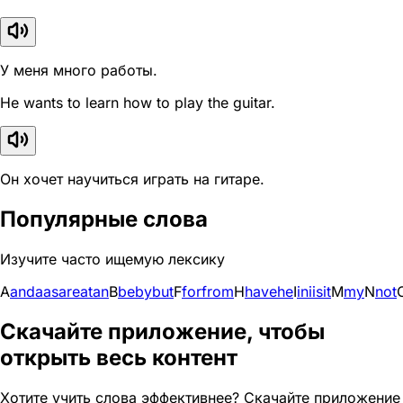
У меня много работы.
He wants to learn how to play the guitar.
Он хочет научиться играть на гитаре.
Популярные слова
Изучите часто ищемую лексику
A
and
a
as
are
at
an
B
be
by
but
F
for
from
H
have
he
I
in
i
is
it
M
my
N
not
Скачайте приложение, чтобы
открыть весь контент
Хотите учить слова эффективнее? Скачайте приложение