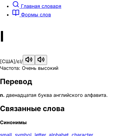
Главная словаря
Формы слов
l
[США]
/ɛl/
Частота: Очень высокий
Перевод
n.
двенадцатая буква английского алфавита.
Связанные слова
Синонимы
small
,
symbol
,
letter
,
alphabet
,
character