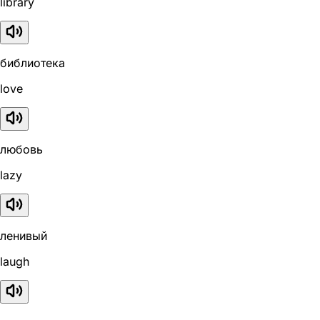
library
библиотека
love
любовь
lazy
ленивый
laugh