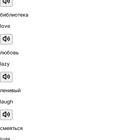
библиотека
love
любовь
lazy
ленивый
laugh
смеяться
light