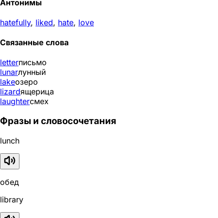
Антонимы
hatefully
,
liked
,
hate
,
love
Связанные слова
letter
письмо
lunar
лунный
lake
озеро
lizard
ящерица
laughter
смех
Фразы и словосочетания
lunch
обед
library