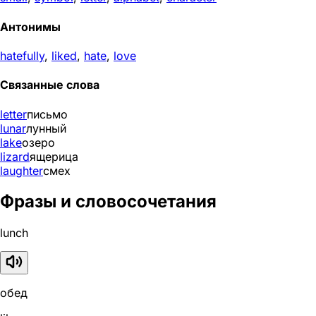
Антонимы
hatefully
,
liked
,
hate
,
love
Связанные слова
letter
письмо
lunar
лунный
lake
озеро
lizard
ящерица
laughter
смех
Фразы и словосочетания
lunch
обед