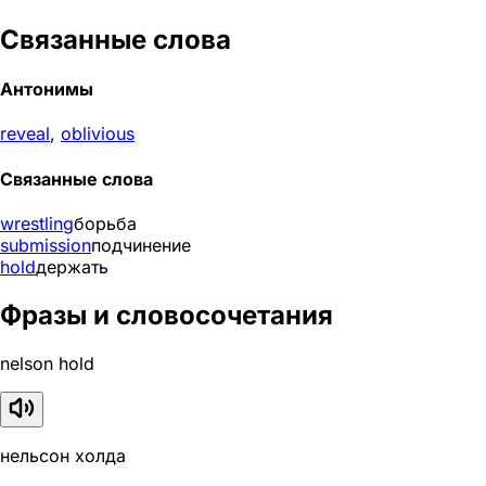
Связанные слова
Антонимы
reveal
,
oblivious
Связанные слова
wrestling
борьба
submission
подчинение
hold
держать
Фразы и словосочетания
nelson hold
нельсон холда