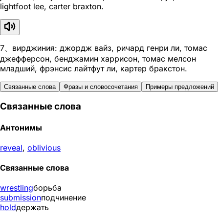
lightfoot lee, carter braxton.
7、вирджиния: джордж вайз, ричард генри ли, томас
джефферсон, бенджамин харрисон, томас мелсон
младший, фрэнсис лайтфут ли, картер бракстон.
Связанные слова
Фразы и словосочетания
Примеры предложений
Связанные слова
Антонимы
reveal
,
oblivious
Связанные слова
wrestling
борьба
submission
подчинение
hold
держать