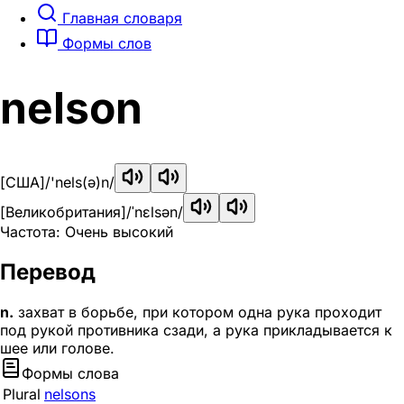
Главная словаря
Формы слов
nelson
[США]
/'nels(ə)n/
[Великобритания]
/ˈnɛlsən/
Частота: Очень высокий
Перевод
n.
захват в борьбе, при котором одна рука проходит
под рукой противника сзади, а рука прикладывается к
шее или голове.
Формы слова
Plural
nelsons