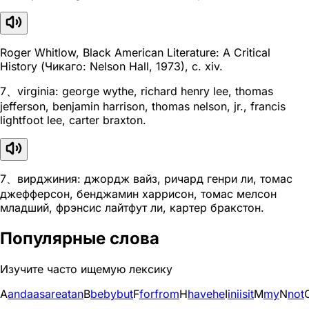
Roger Whitlow, Black American Literature: A Critical
History (Чикаго: Nelson Hall, 1973), с. xiv.
7、virginia: george wythe, richard henry lee, thomas
jefferson, benjamin harrison, thomas nelson, jr., francis
lightfoot lee, carter braxton.
7、вирджиния: джордж вайз, ричард генри ли, томас
джефферсон, бенджамин харрисон, томас мелсон
младший, фрэнсис лайтфут ли, картер бракстон.
Популярные слова
Изучите часто ищемую лексику
A
and
a
as
are
at
an
B
be
by
but
F
for
from
H
have
he
I
in
i
is
it
M
my
N
not