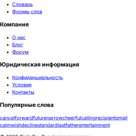
Словарь
Формы слов
Компания
О нас
Блог
Форум
Юридическая информация
Конфиденциальность
Условия
Контакты
Популярные слова
cancel
forward
future
narrow
cheerful
calling
recipient
small
calm
wish
decline
standard
last
father
entertainment