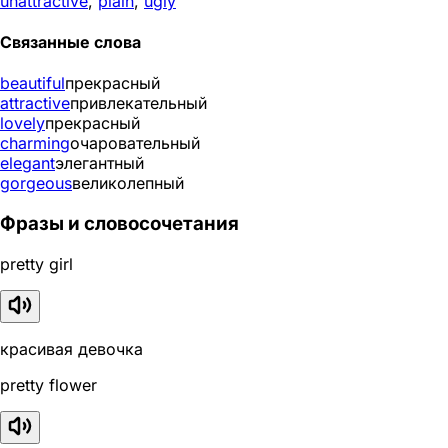
unattractive
,
plain
,
ugly
Связанные слова
beautiful
прекрасный
attractive
привлекательный
lovely
прекрасный
charming
очаровательный
elegant
элегантный
gorgeous
великолепный
Фразы и словосочетания
pretty girl
красивая девочка
pretty flower