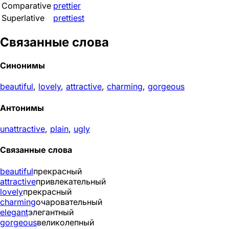
Comparative
prettier
Superlative
prettiest
Связанные слова
Синонимы
beautiful
,
lovely
,
attractive
,
charming
,
gorgeous
Антонимы
unattractive
,
plain
,
ugly
Связанные слова
beautiful
прекрасный
attractive
привлекательный
lovely
прекрасный
charming
очаровательный
elegant
элегантный
gorgeous
великолепный