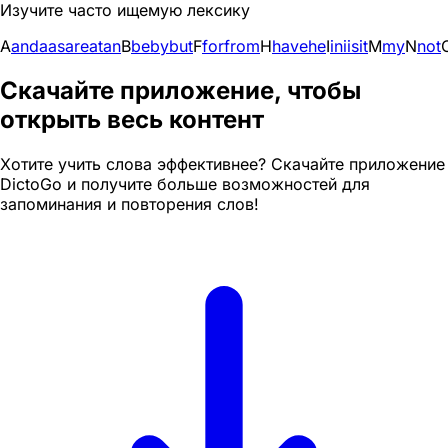
Изучите часто ищемую лексику
A
and
a
as
are
at
an
B
be
by
but
F
for
from
H
have
he
I
in
i
is
it
M
my
N
not
Скачайте приложение, чтобы
открыть весь контент
Хотите учить слова эффективнее? Скачайте приложение
DictoGo и получите больше возможностей для
запоминания и повторения слов!