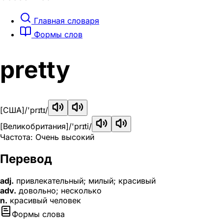
Главная словаря
Формы слов
pretty
[США]
/'prɪtɪ/
[Великобритания]
/'prɪti/
Частота: Очень высокий
Перевод
adj.
привлекательный; милый; красивый
adv.
довольно; несколько
n.
красивый человек
Формы слова