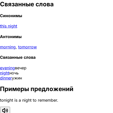
Связанные слова
Синонимы
this night
Антонимы
morning
,
tomorrow
Связанные слова
evening
вечер
night
ночь
dinner
ужин
Примеры предложений
tonight is a night to remember.