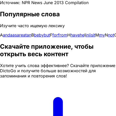
Источник: NPR News June 2013 Compilation
Популярные слова
Изучите часто ищемую лексику
A
and
a
as
are
at
an
B
be
by
but
F
for
from
H
have
he
I
in
i
is
it
M
my
N
not
Скачайте приложение, чтобы
открыть весь контент
Хотите учить слова эффективнее? Скачайте приложение
DictoGo и получите больше возможностей для
запоминания и повторения слов!