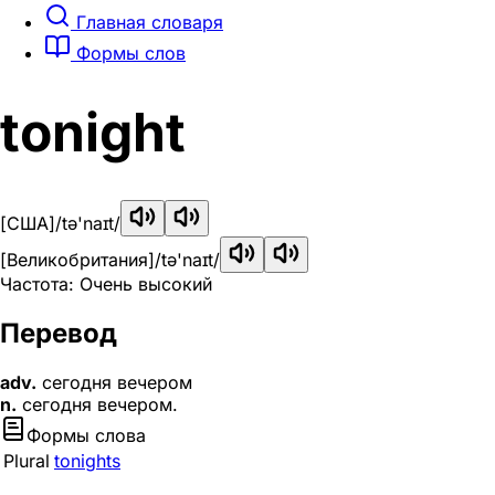
Главная словаря
Формы слов
tonight
[США]
/tə'naɪt/
[Великобритания]
/tə'naɪt/
Частота: Очень высокий
Перевод
adv.
сегодня вечером
n.
сегодня вечером.
Формы слова
Plural
tonights