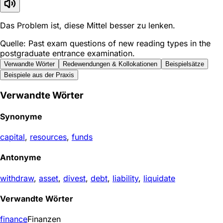
Das Problem ist, diese Mittel besser zu lenken.
Quelle: Past exam questions of new reading types in the
postgraduate entrance examination.
Verwandte Wörter
Redewendungen & Kollokationen
Beispielsätze
Beispiele aus der Praxis
Verwandte Wörter
Synonyme
capital
,
resources
,
funds
Antonyme
withdraw
,
asset
,
divest
,
debt
,
liability
,
liquidate
Verwandte Wörter
finance
Finanzen