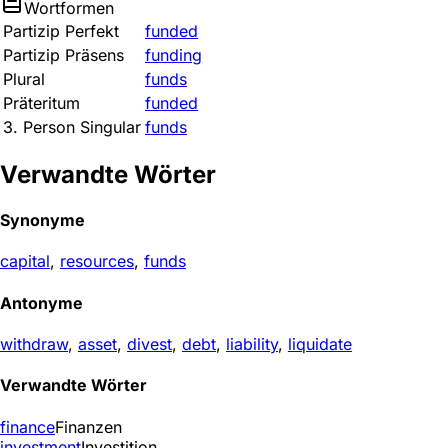
Wortformen
Partizip Perfekt
funded
Partizip Präsens
funding
Plural
funds
Präteritum
funded
3. Person Singular
funds
Verwandte Wörter
Synonyme
capital
,
resources
,
funds
Antonyme
withdraw
,
asset
,
divest
,
debt
,
liability
,
liquidate
Verwandte Wörter
finance
Finanzen
investment
Investition