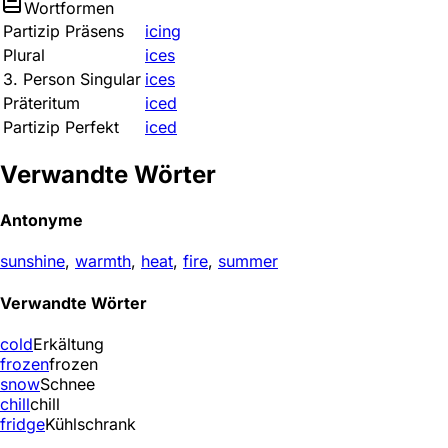
Wortformen
Partizip Präsens
icing
Plural
ices
3. Person Singular
ices
Präteritum
iced
Partizip Perfekt
iced
Verwandte Wörter
Antonyme
sunshine
,
warmth
,
heat
,
fire
,
summer
Verwandte Wörter
cold
Erkältung
frozen
frozen
snow
Schnee
chill
chill
fridge
Kühlschrank