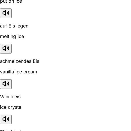
put on ice
auf Eis legen
melting ice
schmelzendes Eis
vanilla ice cream
Vanilleeis
ice crystal