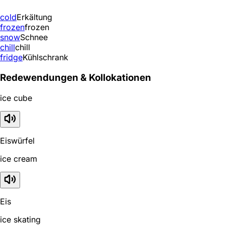
cold
Erkältung
frozen
frozen
snow
Schnee
chill
chill
fridge
Kühlschrank
Redewendungen & Kollokationen
ice cube
Eiswürfel
ice cream
Eis
ice skating