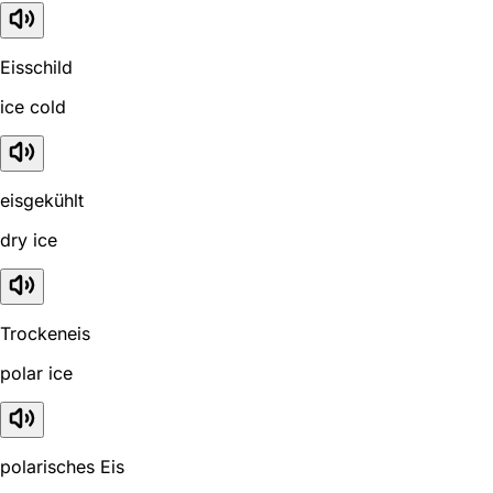
Eisschild
ice cold
eisgekühlt
dry ice
Trockeneis
polar ice
polarisches Eis