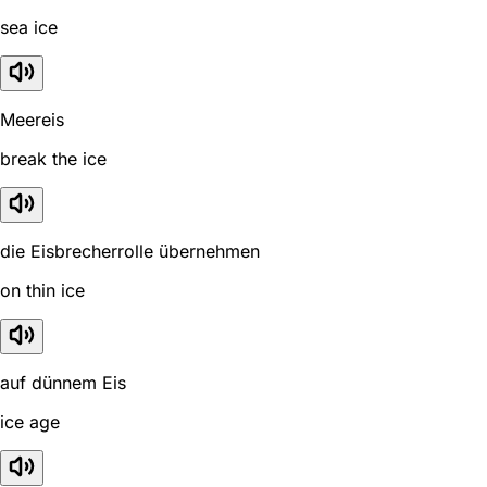
sea ice
Meereis
break the ice
die Eisbrecherrolle übernehmen
on thin ice
auf dünnem Eis
ice age