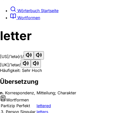
Wörterbuch Startseite
Wortformen
letter
[US]
/ˈletə(r)/
[UK]
/ˈletər/
Häufigkeit: Sehr Hoch
Übersetzung
n.
Korrespondenz, Mitteilung; Charakter
Wortformen
Partizip Perfekt
lettered
3. Person Singular
letters