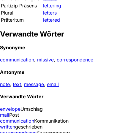
Partizip Präsens
lettering
Plural
letters
Präteritum
lettered
Verwandte Wörter
Synonyme
communication
,
missive
,
correspondence
Antonyme
note
,
text
,
message
,
email
Verwandte Wörter
envelope
Umschlag
mail
Post
communication
Kommunikation
written
geschrieben
correspondence
Korrespondenz