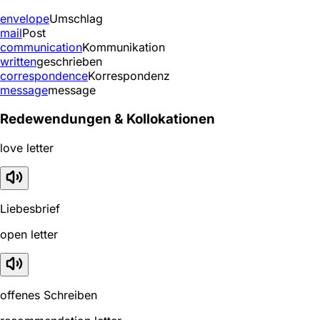
envelope
Umschlag
mail
Post
communication
Kommunikation
written
geschrieben
correspondence
Korrespondenz
message
message
Redewendungen & Kollokationen
love letter
Liebesbrief
open letter
offenes Schreiben