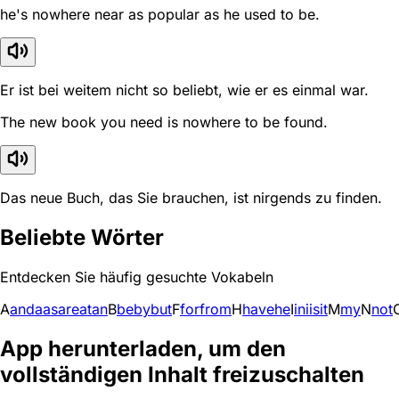
he's nowhere near as popular as he used to be.
Er ist bei weitem nicht so beliebt, wie er es einmal war.
The new book you need is nowhere to be found.
Das neue Buch, das Sie brauchen, ist nirgends zu finden.
Beliebte Wörter
Entdecken Sie häufig gesuchte Vokabeln
A
and
a
as
are
at
an
B
be
by
but
F
for
from
H
have
he
I
in
i
is
it
M
my
N
not
App herunterladen, um den
vollständigen Inhalt freizuschalten