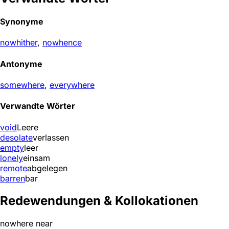
Synonyme
nowhither
,
nowhence
Antonyme
somewhere
,
everywhere
Verwandte Wörter
void
Leere
desolate
verlassen
empty
leer
lonely
einsam
remote
abgelegen
barren
bar
Redewendungen & Kollokationen
nowhere near