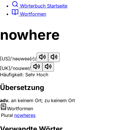
Wörterbuch Startseite
Wortformen
nowhere
[US]
/ˈnəʊweə(r)/
[UK]
/ˈnoʊwer/
Häufigkeit: Sehr Hoch
Übersetzung
adv.
an keinem Ort; zu keinem Ort
Wortformen
Plural
nowheres
Verwandte Wörter