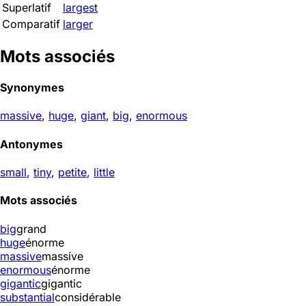
Superlatif
largest
Comparatif
larger
Mots associés
Synonymes
massive
,
huge
,
giant
,
big
,
enormous
Antonymes
small
,
tiny
,
petite
,
little
Mots associés
big
grand
huge
énorme
massive
massive
enormous
énorme
gigantic
gigantic
substantial
considérable