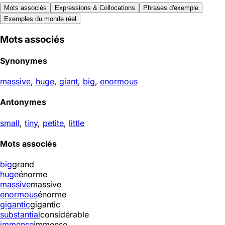
Mots associés
Expressions & Collocations
Phrases d'exemple
Exemples du monde réel
Mots associés
Synonymes
massive
,
huge
,
giant
,
big
,
enormous
Antonymes
small
,
tiny
,
petite
,
little
Mots associés
big
grand
huge
énorme
massive
massive
enormous
énorme
gigantic
gigantic
substantial
considérable
immense
immense