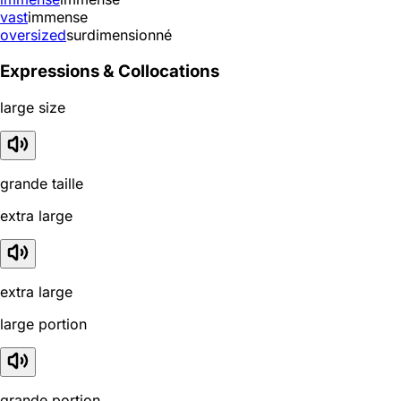
vast
immense
oversized
surdimensionné
Expressions & Collocations
large size
grande taille
extra large
extra large
large portion
grande portion