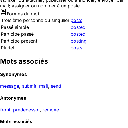
vt.
fixer ou attacher; publiciser ou annoncer; envoyer par
mail; assigner ou nommer à un poste
Formes du mot
Troisième personne du singulier
posts
Passé simple
posted
Participe passé
posted
Participe présent
posting
Pluriel
posts
Mots associés
Synonymes
message
,
submit
,
mail
,
send
Antonymes
front
,
predecessor
,
remove
Mots associés