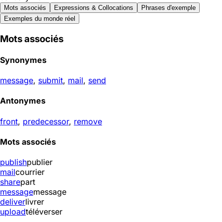
Mots associés
Expressions & Collocations
Phrases d'exemple
Exemples du monde réel
Mots associés
Synonymes
message
,
submit
,
mail
,
send
Antonymes
front
,
predecessor
,
remove
Mots associés
publish
publier
mail
courrier
share
part
message
message
deliver
livrer
upload
téléverser