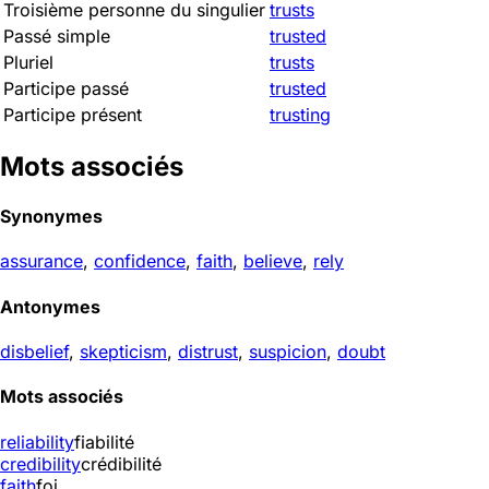
Troisième personne du singulier
trusts
Passé simple
trusted
Pluriel
trusts
Participe passé
trusted
Participe présent
trusting
Mots associés
Synonymes
assurance
,
confidence
,
faith
,
believe
,
rely
Antonymes
disbelief
,
skepticism
,
distrust
,
suspicion
,
doubt
Mots associés
reliability
fiabilité
credibility
crédibilité
faith
foi