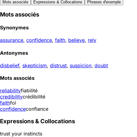
Mots associés
Expressions & Collocations
Phrases d'exemple
Mots associés
Synonymes
assurance
,
confidence
,
faith
,
believe
,
rely
Antonymes
disbelief
,
skepticism
,
distrust
,
suspicion
,
doubt
Mots associés
reliability
fiabilité
credibility
crédibilité
faith
foi
confidence
confiance
Expressions & Collocations
trust your instincts