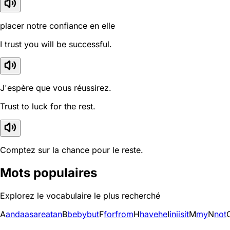
placer notre confiance en elle
I trust you will be successful.
J'espère que vous réussirez.
Trust to luck for the rest.
Comptez sur la chance pour le reste.
Mots populaires
Explorez le vocabulaire le plus recherché
A
and
a
as
are
at
an
B
be
by
but
F
for
from
H
have
he
I
in
i
is
it
M
my
N
not