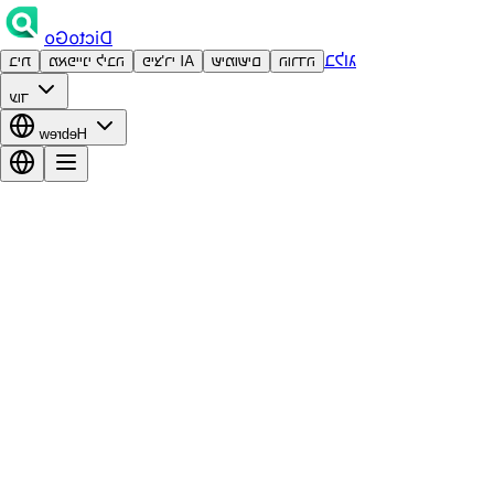
DictoGo
בלוג
הורדה
שימושים
פיצ'רי AI
מאפייני ליבה
בית
עוד
Hebrew