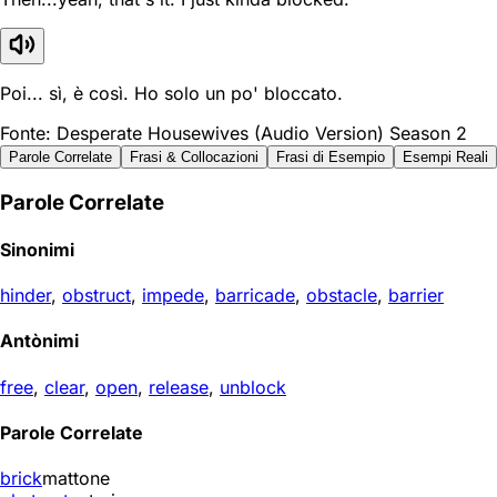
Poi... sì, è così. Ho solo un po' bloccato.
Fonte: Desperate Housewives (Audio Version) Season 2
Parole Correlate
Frasi & Collocazioni
Frasi di Esempio
Esempi Reali
Parole Correlate
Sinonimi
hinder
,
obstruct
,
impede
,
barricade
,
obstacle
,
barrier
Antònimi
free
,
clear
,
open
,
release
,
unblock
Parole Correlate
brick
mattone