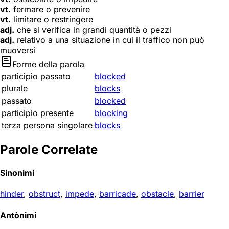
vt.
fermare o prevenire
vt.
limitare o restringere
adj.
che si verifica in grandi quantità o pezzi
adj.
relativo a una situazione in cui il traffico non può
muoversi
Forme della parola
participio passato
blocked
plurale
blocks
passato
blocked
participio presente
blocking
terza persona singolare
blocks
Parole Correlate
Sinonimi
hinder
,
obstruct
,
impede
,
barricade
,
obstacle
,
barrier
Antònimi