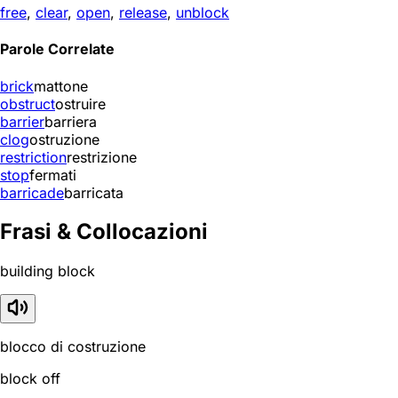
free
,
clear
,
open
,
release
,
unblock
Parole Correlate
brick
mattone
obstruct
ostruire
barrier
barriera
clog
ostruzione
restriction
restrizione
stop
fermati
barricade
barricata
Frasi & Collocazioni
building block
blocco di costruzione
block off