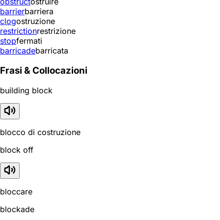
obstruct
ostruire
barrier
barriera
clog
ostruzione
restriction
restrizione
stop
fermati
barricade
barricata
Frasi & Collocazioni
building block
blocco di costruzione
block off
bloccare
blockade