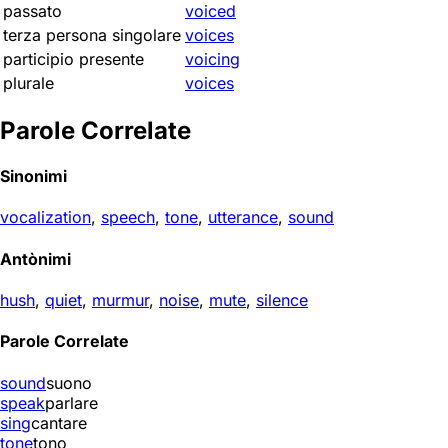
passato
voiced
terza persona singolare
voices
participio presente
voicing
plurale
voices
Parole Correlate
Sinonimi
vocalization
,
speech
,
tone
,
utterance
,
sound
Antònimi
hush
,
quiet
,
murmur
,
noise
,
mute
,
silence
Parole Correlate
sound
suono
speak
parlare
sing
cantare
tone
tono