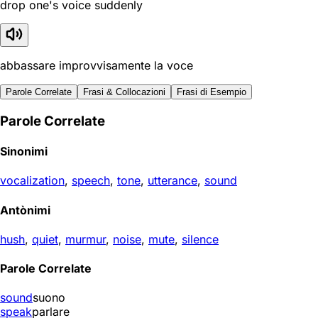
drop one's voice suddenly
abbassare improvvisamente la voce
Parole Correlate
Frasi & Collocazioni
Frasi di Esempio
Parole Correlate
Sinonimi
vocalization
,
speech
,
tone
,
utterance
,
sound
Antònimi
hush
,
quiet
,
murmur
,
noise
,
mute
,
silence
Parole Correlate
sound
suono
speak
parlare