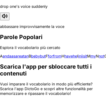
drop one's voice suddenly
abbassare improvvisamente la voce
Parole Popolari
Esplora il vocabolario più cercato
A
and
a
as
are
at
an
B
be
by
but
F
for
from
H
have
he
I
in
i
is
it
M
my
N
not
Scarica l'app per sbloccare tutti i
contenuti
Vuoi imparare il vocabolario in modo più efficiente?
Scarica l'app DictoGo e scopri altre funzionalità per
memorizzare e ripassare il vocabolario!