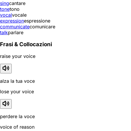
sing
cantare
tone
tono
vocal
vocale
expression
espressione
communicate
comunicare
talk
parlare
Frasi & Collocazioni
raise your voice
alza la tua voce
lose your voice
perdere la voce
voice of reason