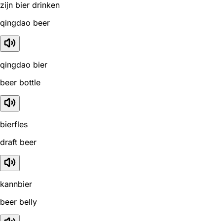
zijn bier drinken
qingdao beer
qingdao bier
beer bottle
bierfles
draft beer
kannbier
beer belly