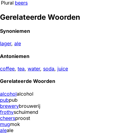
Plural
beers
Gerelateerde Woorden
Synoniemen
lager
,
ale
Antoniemen
coffee
,
tea
,
water
,
soda
,
juice
Gerelateerde Woorden
alcohol
alcohol
pub
pub
brewery
brouwerij
frothy
schuimend
cheers
proost
mug
mok
ale
ale