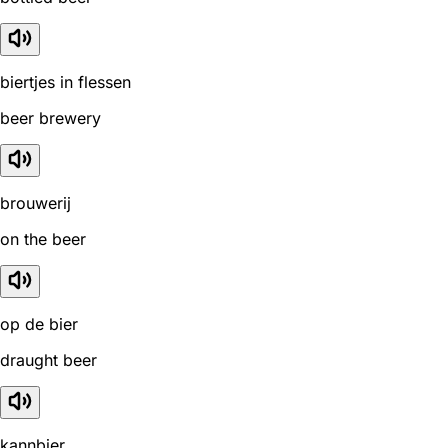
biertjes in flessen
beer brewery
brouwerij
on the beer
op de bier
draught beer
kannbier