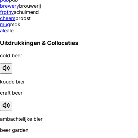
brewery
brouwerij
frothy
schuimend
cheers
proost
mug
mok
ale
ale
Uitdrukkingen & Collocaties
cold beer
koude bier
craft beer
ambachtelijke bier
beer garden