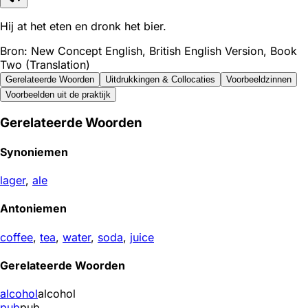
Hij at het eten en dronk het bier.
Bron: New Concept English, British English Version, Book
Two (Translation)
Gerelateerde Woorden
Uitdrukkingen & Collocaties
Voorbeeldzinnen
Voorbeelden uit de praktijk
Gerelateerde Woorden
Synoniemen
lager
,
ale
Antoniemen
coffee
,
tea
,
water
,
soda
,
juice
Gerelateerde Woorden
alcohol
alcohol
pub
pub