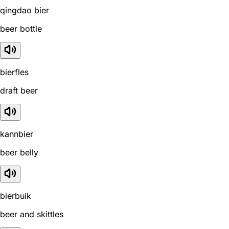
qingdao bier
beer bottle
bierfles
draft beer
kannbier
beer belly
bierbuik
beer and skittles