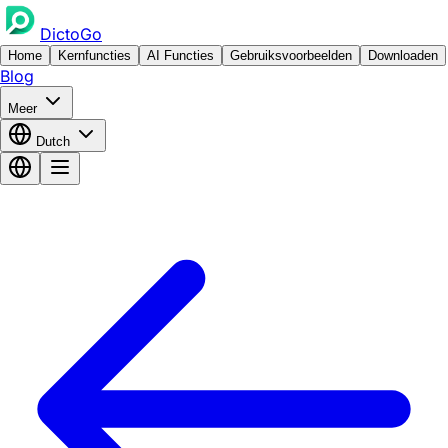
DictoGo
Home
Kernfuncties
AI Functies
Gebruiksvoorbeelden
Downloaden
Blog
Meer
Dutch