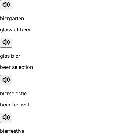
biergarten
glass of beer
glas bier
beer selection
bierselectie
beer festival
bierfestival