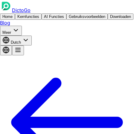
DictoGo
Home
Kernfuncties
AI Functies
Gebruiksvoorbeelden
Downloaden
Blog
Meer
Dutch