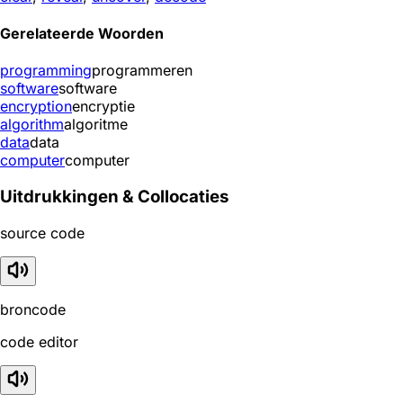
Gerelateerde Woorden
programming
programmeren
software
software
encryption
encryptie
algorithm
algoritme
data
data
computer
computer
Uitdrukkingen & Collocaties
source code
broncode
code editor