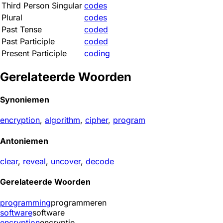
Third Person Singular
codes
Plural
codes
Past Tense
coded
Past Participle
coded
Present Participle
coding
Gerelateerde Woorden
Synoniemen
encryption
,
algorithm
,
cipher
,
program
Antoniemen
clear
,
reveal
,
uncover
,
decode
Gerelateerde Woorden
programming
programmeren
software
software
encryption
encryptie