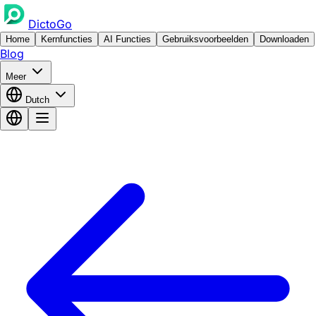
DictoGo
Home
Kernfuncties
AI Functies
Gebruiksvoorbeelden
Downloaden
Blog
Meer
Dutch