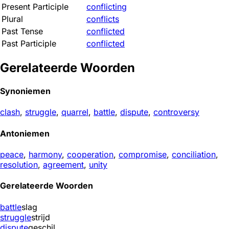
Present Participle
conflicting
Plural
conflicts
Past Tense
conflicted
Past Participle
conflicted
Gerelateerde Woorden
Synoniemen
clash
,
struggle
,
quarrel
,
battle
,
dispute
,
controversy
Antoniemen
peace
,
harmony
,
cooperation
,
compromise
,
conciliation
,
resolution
,
agreement
,
unity
Gerelateerde Woorden
battle
slag
struggle
strijd
dispute
geschil