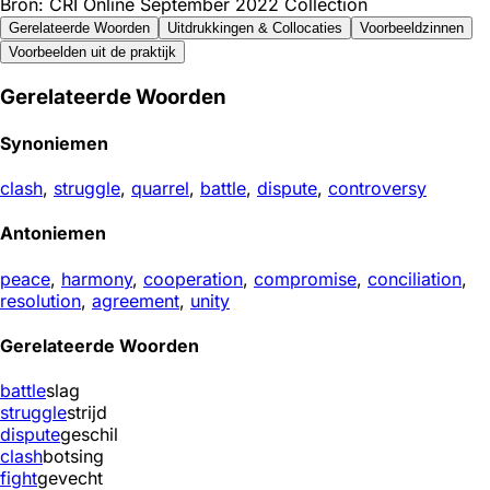
Bron: CRI Online September 2022 Collection
Gerelateerde Woorden
Uitdrukkingen & Collocaties
Voorbeeldzinnen
Voorbeelden uit de praktijk
Gerelateerde Woorden
Synoniemen
clash
,
struggle
,
quarrel
,
battle
,
dispute
,
controversy
Antoniemen
peace
,
harmony
,
cooperation
,
compromise
,
conciliation
,
resolution
,
agreement
,
unity
Gerelateerde Woorden
battle
slag
struggle
strijd
dispute
geschil
clash
botsing
fight
gevecht