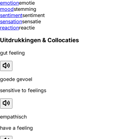
emotion
emotie
mood
stemming
sentiment
sentiment
sensation
sensatie
reaction
reactie
Uitdrukkingen & Collocaties
gut feeling
goede gevoel
sensitive to feelings
empathisch
have a feeling