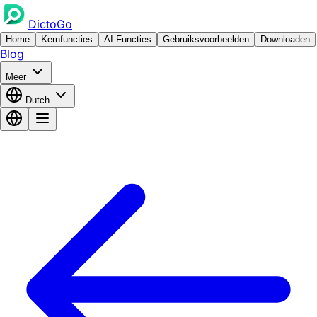
DictoGo
Home
Kernfuncties
AI Functies
Gebruiksvoorbeelden
Downloaden
Blog
Meer
Dutch