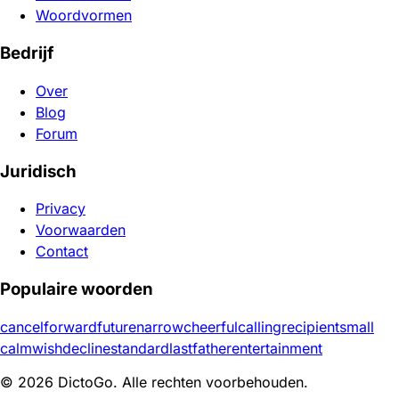
Woordvormen
Bedrijf
Over
Blog
Forum
Juridisch
Privacy
Voorwaarden
Contact
Populaire woorden
cancel
forward
future
narrow
cheerful
calling
recipient
small
calm
wish
decline
standard
last
father
entertainment
© 2026 DictoGo. Alle rechten voorbehouden.