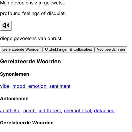
Mijn gevoelens zijn gekwetst.
profound feelings of disquiet.
diepe gevoelens van onrust.
Gerelateerde Woorden
Uitdrukkingen & Collocaties
Voorbeeldzinnen
Gerelateerde Woorden
Synoniemen
vibe
,
mood
,
emotion
,
sentiment
Antoniemen
apathetic
,
numb
,
indifferent
,
unemotional
,
detached
Gerelateerde Woorden