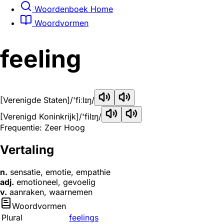
Woordenboek Home
Woordvormen
feeling
[Verenigde Staten]
/'fiːlɪŋ/
[Verenigd Koninkrijk]
/'filɪŋ/
Frequentie: Zeer Hoog
Vertaling
n.
sensatie, emotie, empathie
adj.
emotioneel, gevoelig
v.
aanraken, waarnemen
Woordvormen
Plural
feelings