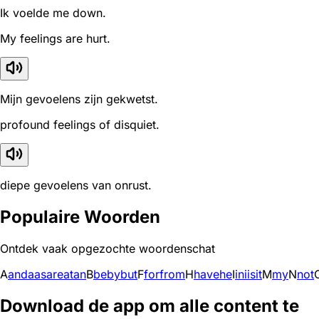
Ik voelde me down.
My feelings are hurt.
Mijn gevoelens zijn gekwetst.
profound feelings of disquiet.
diepe gevoelens van onrust.
Populaire Woorden
Ontdek vaak opgezochte woordenschat
A
and
a
as
are
at
an
B
be
by
but
F
for
from
H
have
he
I
in
i
is
it
M
my
N
not
Download de app om alle content te