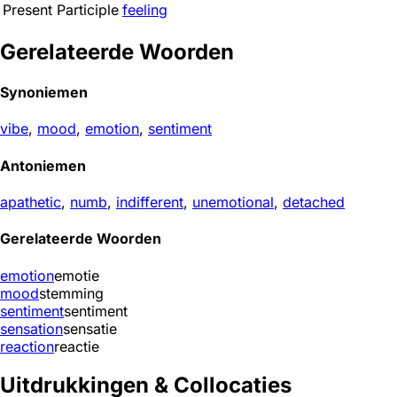
Present Participle
feeling
Gerelateerde Woorden
Synoniemen
vibe
,
mood
,
emotion
,
sentiment
Antoniemen
apathetic
,
numb
,
indifferent
,
unemotional
,
detached
Gerelateerde Woorden
emotion
emotie
mood
stemming
sentiment
sentiment
sensation
sensatie
reaction
reactie
Uitdrukkingen & Collocaties