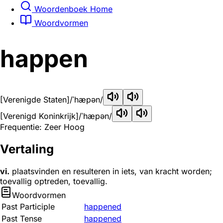
Woordenboek Home
Woordvormen
happen
[Verenigde Staten]
/ˈhæpən/
[Verenigd Koninkrijk]
/ˈhæpən/
Frequentie: Zeer Hoog
Vertaling
vi.
plaatsvinden en resulteren in iets, van kracht worden;
toevallig optreden, toevallig.
Woordvormen
Past Participle
happened
Past Tense
happened