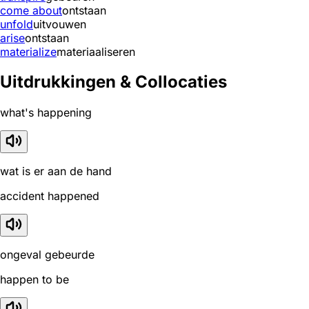
come about
ontstaan
unfold
uitvouwen
arise
ontstaan
materialize
materiaaliseren
Uitdrukkingen & Collocaties
what's happening
wat is er aan de hand
accident happened
ongeval gebeurde
happen to be