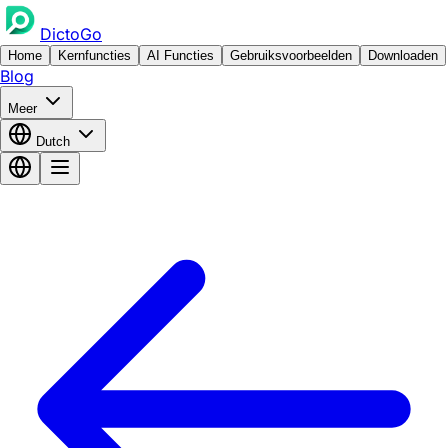
DictoGo
Home
Kernfuncties
AI Functies
Gebruiksvoorbeelden
Downloaden
Blog
Meer
Dutch