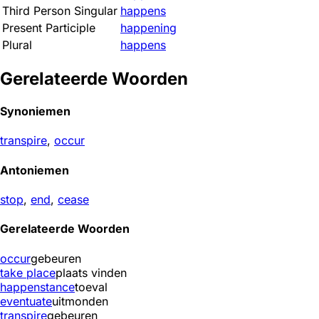
Third Person Singular
happens
Present Participle
happening
Plural
happens
Gerelateerde Woorden
Synoniemen
transpire
,
occur
Antoniemen
stop
,
end
,
cease
Gerelateerde Woorden
occur
gebeuren
take place
plaats vinden
happenstance
toeval
eventuate
uitmonden
transpire
gebeuren