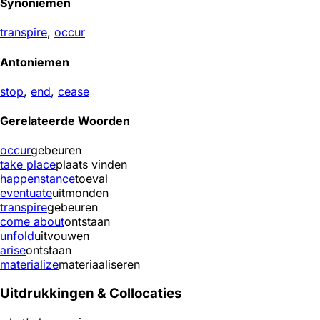
Synoniemen
transpire
,
occur
Antoniemen
stop
,
end
,
cease
Gerelateerde Woorden
occur
gebeuren
take place
plaats vinden
happenstance
toeval
eventuate
uitmonden
transpire
gebeuren
come about
ontstaan
unfold
uitvouwen
arise
ontstaan
materialize
materiaaliseren
Uitdrukkingen & Collocaties