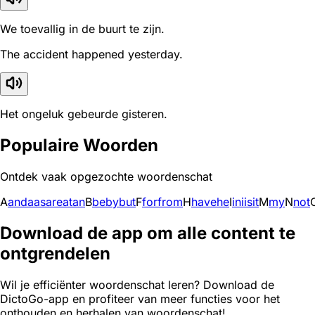
We toevallig in de buurt te zijn.
The accident happened yesterday.
Het ongeluk gebeurde gisteren.
Populaire Woorden
Ontdek vaak opgezochte woordenschat
A
and
a
as
are
at
an
B
be
by
but
F
for
from
H
have
he
I
in
i
is
it
M
my
N
not
Download de app om alle content te
ontgrendelen
Wil je efficiënter woordenschat leren? Download de
DictoGo-app en profiteer van meer functies voor het
onthouden en herhalen van woordenschat!