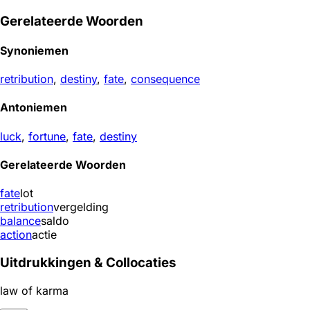
Gerelateerde Woorden
Synoniemen
retribution
,
destiny
,
fate
,
consequence
Antoniemen
luck
,
fortune
,
fate
,
destiny
Gerelateerde Woorden
fate
lot
retribution
vergelding
balance
saldo
action
actie
Uitdrukkingen & Collocaties
law of karma