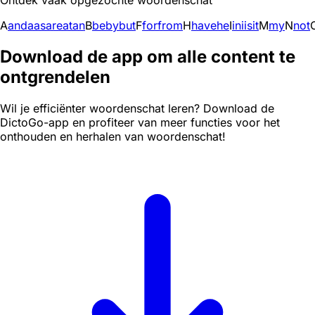
Ontdek vaak opgezochte woordenschat
A
and
a
as
are
at
an
B
be
by
but
F
for
from
H
have
he
I
in
i
is
it
M
my
N
not
Download de app om alle content te
ontgrendelen
Wil je efficiënter woordenschat leren? Download de
DictoGo-app en profiteer van meer functies voor het
onthouden en herhalen van woordenschat!