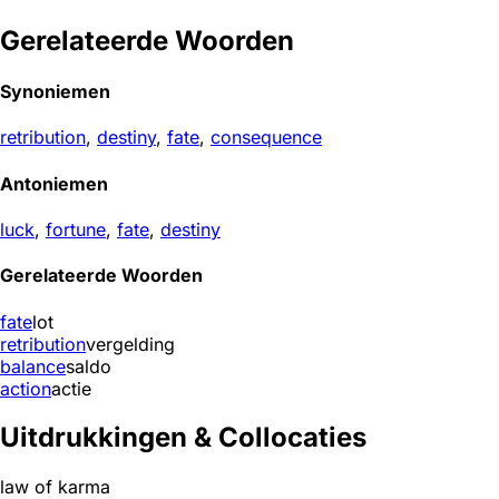
Gerelateerde Woorden
Synoniemen
retribution
,
destiny
,
fate
,
consequence
Antoniemen
luck
,
fortune
,
fate
,
destiny
Gerelateerde Woorden
fate
lot
retribution
vergelding
balance
saldo
action
actie
Uitdrukkingen & Collocaties
law of karma