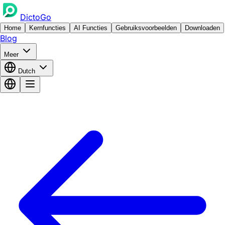
DictoGo
Home
Kernfuncties
AI Functies
Gebruiksvoorbeelden
Downloaden
Blog
Meer
Dutch