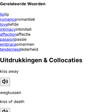
Gerelateerde Woorden
lip
lip
romance
romantiek
love
liefde
intimacy
intimiteit
affection
affectie
passion
passie
embrace
omarmen
tenderness
tederheid
Uitdrukkingen & Collocaties
kiss away
wegkussen
kiss of death