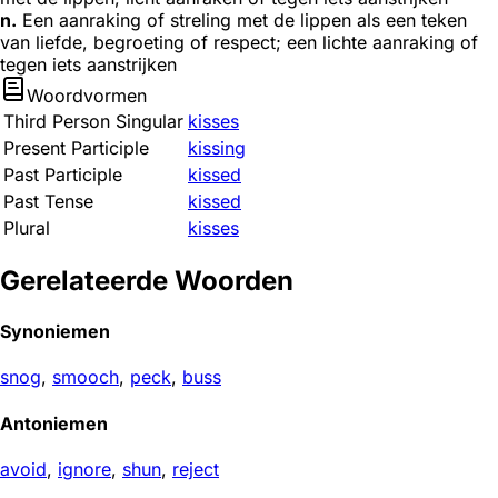
n.
Een aanraking of streling met de lippen als een teken
van liefde, begroeting of respect; een lichte aanraking of
tegen iets aanstrijken
Woordvormen
Third Person Singular
kisses
Present Participle
kissing
Past Participle
kissed
Past Tense
kissed
Plural
kisses
Gerelateerde Woorden
Synoniemen
snog
,
smooch
,
peck
,
buss
Antoniemen
avoid
,
ignore
,
shun
,
reject