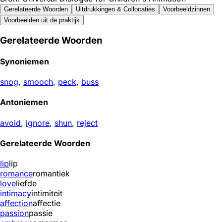
Gerelateerde Woorden
Uitdrukkingen & Collocaties
Voorbeeldzinnen
Voorbeelden uit de praktijk
Gerelateerde Woorden
Synoniemen
snog
,
smooch
,
peck
,
buss
Antoniemen
avoid
,
ignore
,
shun
,
reject
Gerelateerde Woorden
lip
lip
romance
romantiek
love
liefde
intimacy
intimiteit
affection
affectie
passion
passie