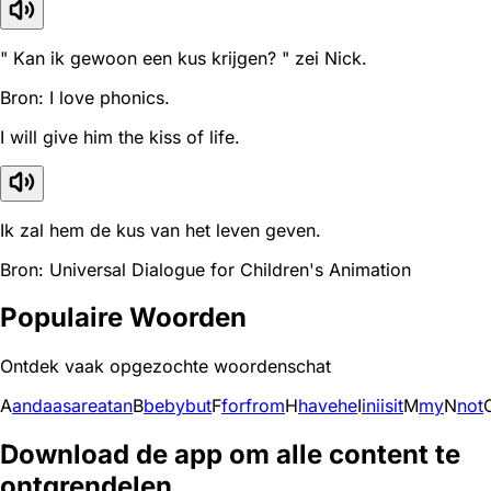
" Kan ik gewoon een kus krijgen? " zei Nick.
Bron: I love phonics.
I will give him the kiss of life.
Ik zal hem de kus van het leven geven.
Bron: Universal Dialogue for Children's Animation
Populaire Woorden
Ontdek vaak opgezochte woordenschat
A
and
a
as
are
at
an
B
be
by
but
F
for
from
H
have
he
I
in
i
is
it
M
my
N
not
Download de app om alle content te
ontgrendelen