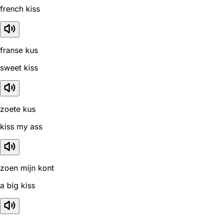
french kiss
franse kus
sweet kiss
zoete kus
kiss my ass
zoen mijn kont
a big kiss