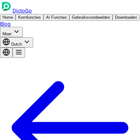
DictoGo
Home
Kernfuncties
AI Functies
Gebruiksvoorbeelden
Downloaden
Blog
Meer
Dutch