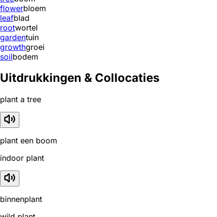
flower
bloem
leaf
blad
root
wortel
garden
tuin
growth
groei
soil
bodem
Uitdrukkingen & Collocaties
plant a tree
plant een boom
indoor plant
binnenplant
wild plant