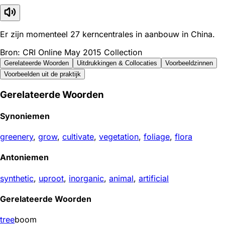
Er zijn momenteel 27 kerncentrales in aanbouw in China.
Bron: CRI Online May 2015 Collection
Gerelateerde Woorden
Uitdrukkingen & Collocaties
Voorbeeldzinnen
Voorbeelden uit de praktijk
Gerelateerde Woorden
Synoniemen
greenery
,
grow
,
cultivate
,
vegetation
,
foliage
,
flora
Antoniemen
synthetic
,
uproot
,
inorganic
,
animal
,
artificial
Gerelateerde Woorden
tree
boom