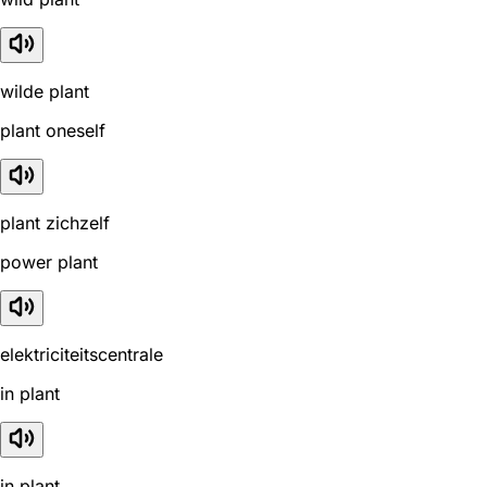
wilde plant
plant oneself
plant zichzelf
power plant
elektriciteitscentrale
in plant
in plant