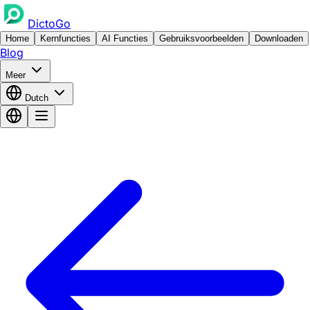
DictoGo
Home
Kernfuncties
AI Functies
Gebruiksvoorbeelden
Downloaden
Blog
Meer
Dutch