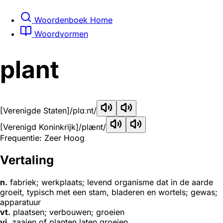
Woordenboek Home
Woordvormen
plant
[Verenigde Staten]
/plɑːnt/
[Verenigd Koninkrijk]
/plænt/
Frequentie: Zeer Hoog
Vertaling
n.
fabriek; werkplaats; levend organisme dat in de aarde
groeit, typisch met een stam, bladeren en wortels; gewas;
apparatuur
vt.
plaatsen; verbouwen; groeien
vi.
zaaien of planten laten groeien