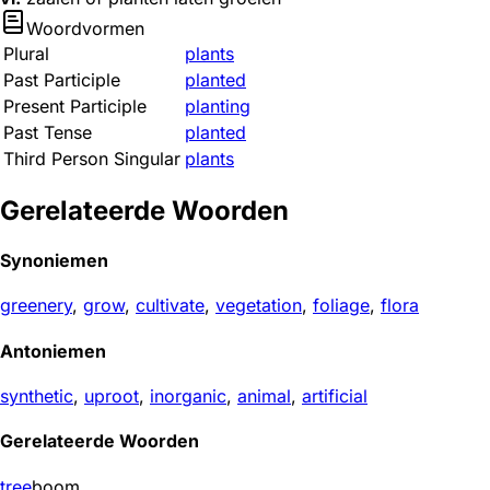
Woordvormen
Plural
plants
Past Participle
planted
Present Participle
planting
Past Tense
planted
Third Person Singular
plants
Gerelateerde Woorden
Synoniemen
greenery
,
grow
,
cultivate
,
vegetation
,
foliage
,
flora
Antoniemen
synthetic
,
uproot
,
inorganic
,
animal
,
artificial
Gerelateerde Woorden
tree
boom