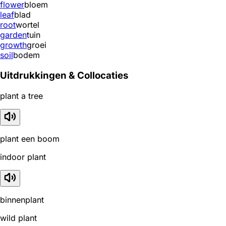
flower
bloem
leaf
blad
root
wortel
garden
tuin
growth
groei
soil
bodem
Uitdrukkingen & Collocaties
plant a tree
plant een boom
indoor plant
binnenplant
wild plant