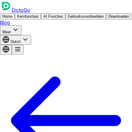
DictoGo
Home
Kernfuncties
AI Functies
Gebruiksvoorbeelden
Downloaden
Blog
Meer
Dutch