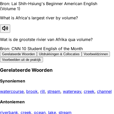
Bron: Lai Shih-Hsiung's Beginner American English
(Volume 1)
What is Africa's largest river by volume?
Wat is de grootste rivier van Afrika qua volume?
Bron: CNN 10 Student English of the Month
Gerelateerde Woorden
Uitdrukkingen & Collocaties
Voorbeeldzinnen
Voorbeelden uit de praktijk
Gerelateerde Woorden
Synoniemen
watercourse
,
brook
,
rill
,
stream
,
waterway
,
creek
,
channel
Antoniemen
riverbank
,
creek
,
ocean
,
lake
,
stream