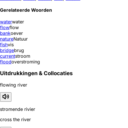
Gerelateerde Woorden
water
water
flow
flow
bank
oever
nature
Natuur
fish
vis
bridge
brug
current
stroom
flood
overstroming
Uitdrukkingen & Collocaties
flowing river
stromende rivier
cross the river