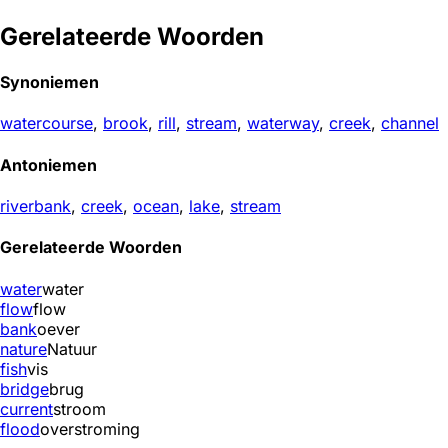
Gerelateerde Woorden
Synoniemen
watercourse
,
brook
,
rill
,
stream
,
waterway
,
creek
,
channel
Antoniemen
riverbank
,
creek
,
ocean
,
lake
,
stream
Gerelateerde Woorden
water
water
flow
flow
bank
oever
nature
Natuur
fish
vis
bridge
brug
current
stroom
flood
overstroming