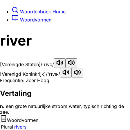
Woordenboek Home
Woordvormen
river
[Verenigde Staten]
/'rɪvə/
[Verenigd Koninkrijk]
/'rɪvɚ/
Frequentie: Zeer Hoog
Vertaling
n.
een grote natuurlijke stroom water, typisch richting de
zee.
Woordvormen
Plural
rivers