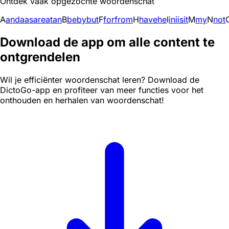
Ontdek vaak opgezochte woordenschat
A
and
a
as
are
at
an
B
be
by
but
F
for
from
H
have
he
I
in
i
is
it
M
my
N
not
Download de app om alle content te
ontgrendelen
Wil je efficiënter woordenschat leren? Download de
DictoGo-app en profiteer van meer functies voor het
onthouden en herhalen van woordenschat!