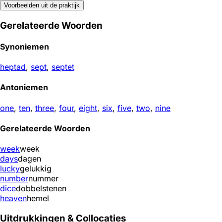
Voorbeelden uit de praktijk
Gerelateerde Woorden
Synoniemen
heptad
,
sept
,
septet
Antoniemen
one
,
ten
,
three
,
four
,
eight
,
six
,
five
,
two
,
nine
Gerelateerde Woorden
week
week
days
dagen
lucky
gelukkig
number
nummer
dice
dobbelstenen
heaven
hemel
Uitdrukkingen & Collocaties