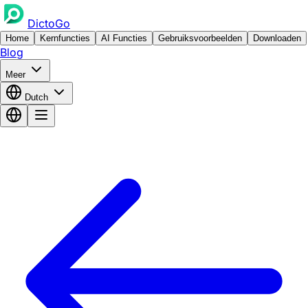
DictoGo
Home
Kernfuncties
AI Functies
Gebruiksvoorbeelden
Downloaden
Blog
Meer
Dutch