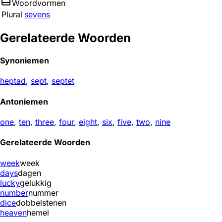
Woordvormen
Plural
sevens
Gerelateerde Woorden
Synoniemen
heptad
,
sept
,
septet
Antoniemen
one
,
ten
,
three
,
four
,
eight
,
six
,
five
,
two
,
nine
Gerelateerde Woorden
week
week
days
dagen
lucky
gelukkig
number
nummer
dice
dobbelstenen
heaven
hemel