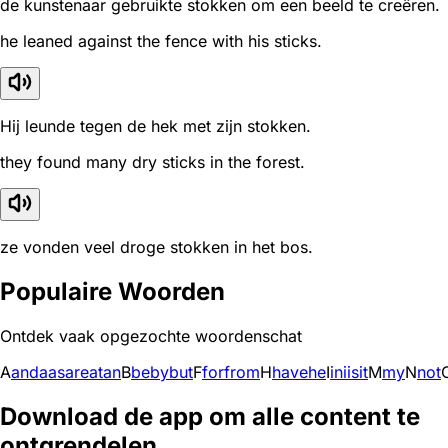
de kunstenaar gebruikte stokken om een beeld te creëren.
he leaned against the fence with his sticks.
Hij leunde tegen de hek met zijn stokken.
they found many dry sticks in the forest.
ze vonden veel droge stokken in het bos.
Populaire Woorden
Ontdek vaak opgezochte woordenschat
A
and
a
as
are
at
an
B
be
by
but
F
for
from
H
have
he
I
in
i
is
it
M
my
N
not
Download de app om alle content te
ontgrendelen