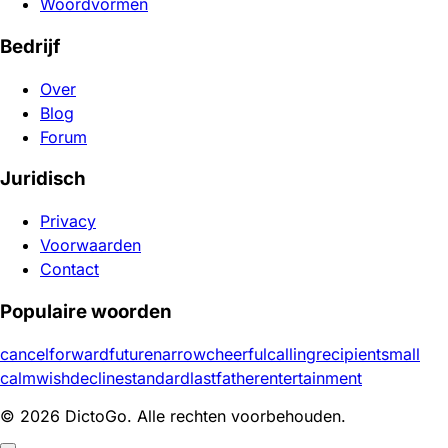
Woordvormen
Bedrijf
Over
Blog
Forum
Juridisch
Privacy
Voorwaarden
Contact
Populaire woorden
cancel
forward
future
narrow
cheerful
calling
recipient
small
calm
wish
decline
standard
last
father
entertainment
© 2026 DictoGo. Alle rechten voorbehouden.