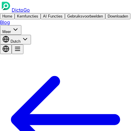
DictoGo
Home
Kernfuncties
AI Functies
Gebruiksvoorbeelden
Downloaden
Blog
Meer
Dutch