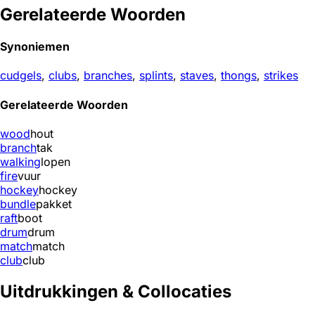
Gerelateerde Woorden
Synoniemen
cudgels
,
clubs
,
branches
,
splints
,
staves
,
thongs
,
strikes
Gerelateerde Woorden
wood
hout
branch
tak
walking
lopen
fire
vuur
hockey
hockey
bundle
pakket
raft
boot
drum
drum
match
match
club
club
Uitdrukkingen & Collocaties