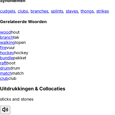
Synoniemen
cudgels
,
clubs
,
branches
,
splints
,
staves
,
thongs
,
strikes
Gerelateerde Woorden
wood
hout
branch
tak
walking
lopen
fire
vuur
hockey
hockey
bundle
pakket
raft
boot
drum
drum
match
match
club
club
Uitdrukkingen & Collocaties
sticks and stones